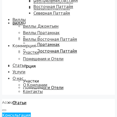
Центральная Паттайя
Восточная Паттайя
Восточная Паттайя
Северная Паттайя
Северная Паттайя
Виллы
Виллы
Виллы Джомтьен
Виллы Пратамнак
Виллы Джомтьен
Виллы Восточная Паттайя
Виллы Пратамнак
Коммерция
Виллы Восточная Паттайя
Участки
Помещения и Отели
Статьи
Коммерция
Услуги
О нас
Участки
О Компании
Помещения и Отели
Контакты
Account
Статьи
Консультация