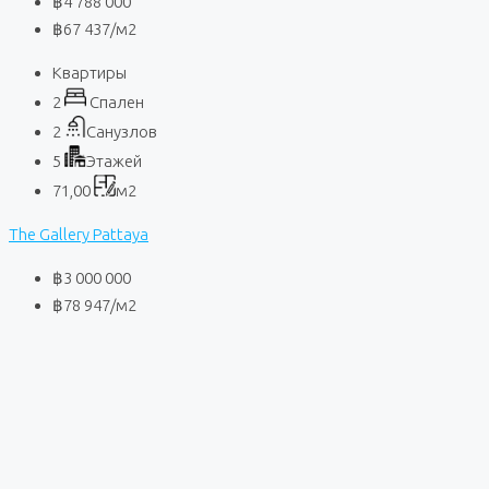
฿4 788 000
฿67 437
/м2
Квартиры
2
Спален
2
Санузлов
5
Этажей
71,00
м2
The Gallery Pattaya
฿3 000 000
฿78 947
/м2