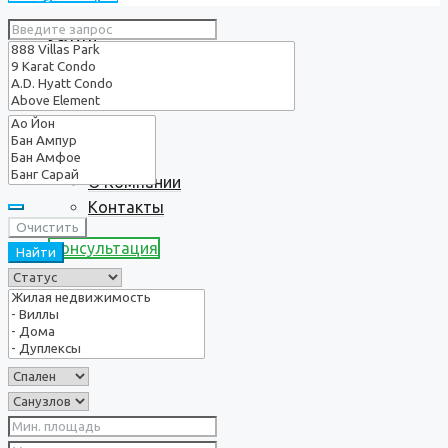
Услуги
О нас
О Компании
Контакты
Очистить
Консультация
Найти