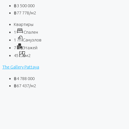
฿3 500 000
฿77 778
/м2
Квартиры
1
Спален
1
Санузлов
7
Этажей
45
м2
The Gallery Pattaya
฿4 788 000
฿67 437
/м2