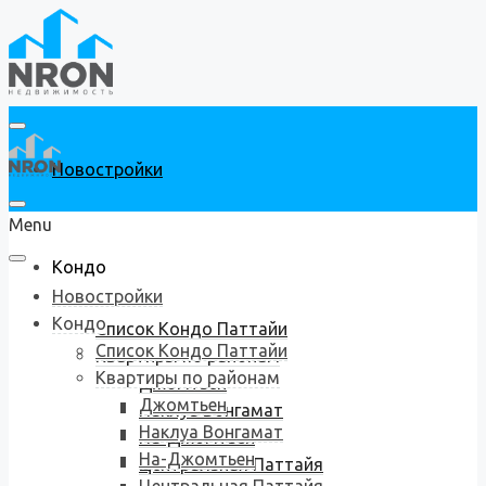
Новостройки
Menu
Кондо
Новостройки
Кондо
Список Кондо Паттайи
Список Кондо Паттайи
Квартиры по районам
Квартиры по районам
Джомтьен
Джомтьен
Наклуа Вонгамат
Наклуа Вонгамат
На-Джомтьен
На-Джомтьен
Центральная Паттайя