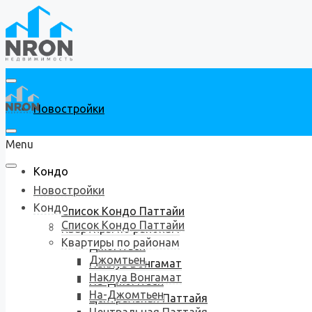
Новостройки
Menu
Кондо
Новостройки
Кондо
Список Кондо Паттайи
Список Кондо Паттайи
Квартиры по районам
Квартиры по районам
Джомтьен
Джомтьен
Наклуа Вонгамат
Наклуа Вонгамат
На-Джомтьен
На-Джомтьен
Центральная Паттайя