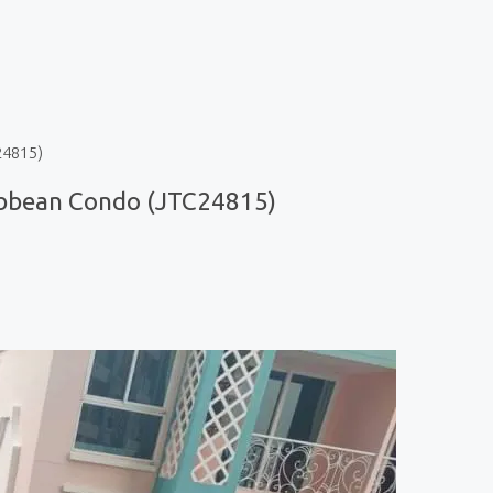
24815)
ibbean Condo (JTC24815)