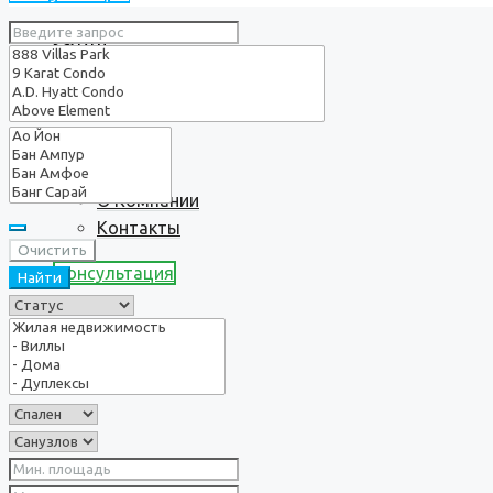
Услуги
О нас
О Компании
Контакты
Очистить
Консультация
Найти