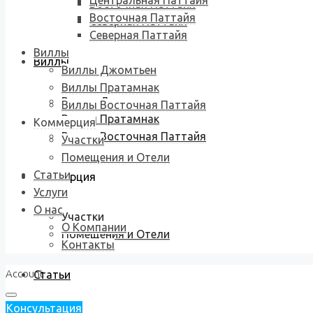
Центральная Паттайя
Восточная Паттайя
Восточная Паттайя
Северная Паттайя
Северная Паттайя
Виллы
Виллы
Виллы Джомтьен
Виллы Пратамнак
Виллы Джомтьен
Виллы Восточная Паттайя
Виллы Пратамнак
Коммерция
Виллы Восточная Паттайя
Участки
Помещения и Отели
Статьи
Коммерция
Услуги
О нас
Участки
О Компании
Помещения и Отели
Контакты
Account
Статьи
Консультация