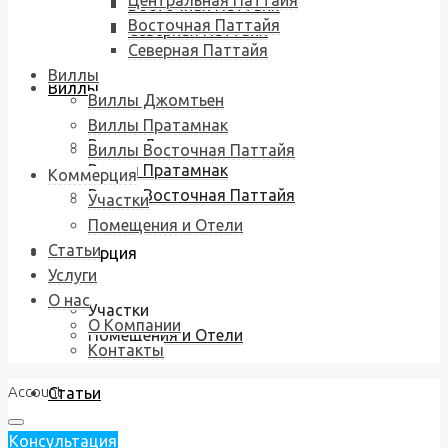
Центральная Паттайя
Восточная Паттайя
Восточная Паттайя
Северная Паттайя
Северная Паттайя
Виллы
Виллы
Виллы Джомтьен
Виллы Пратамнак
Виллы Джомтьен
Виллы Восточная Паттайя
Виллы Пратамнак
Коммерция
Виллы Восточная Паттайя
Участки
Помещения и Отели
Статьи
Коммерция
Услуги
О нас
Участки
О Компании
Помещения и Отели
Контакты
Account
Статьи
Консультация