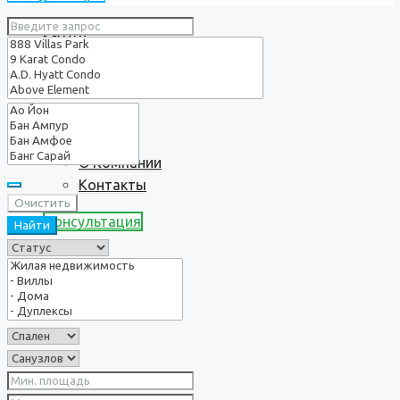
Услуги
О нас
О Компании
Контакты
Очистить
Консультация
Найти