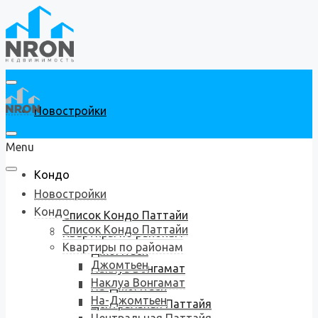
Новостройки
Menu
Кондо
Новостройки
Кондо
Список Кондо Паттайи
Список Кондо Паттайи
Квартиры по районам
Квартиры по районам
Джомтьен
Джомтьен
Наклуа Вонгамат
Наклуа Вонгамат
На-Джомтьен
На-Джомтьен
Центральная Паттайя