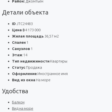
Район:
Джомтьен
Детали объекта
ID
JTC24483
Цена
฿4 173 000
Жилая площадь
36,57 м2
Спален
1
Санузлов
1
Этаж
14
Тип недвижимости
Квартиры
Статус
Продажа
Оформление
Иностранное имя
Вид из окна
На море
Удобства
Балкон
Вид на море