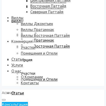
Центральная Паттайя
Восточная Паттайя
Восточная Паттайя
Северная Паттайя
Северная Паттайя
Виллы
Виллы
Виллы Джомтьен
Виллы Пратамнак
Виллы Джомтьен
Виллы Восточная Паттайя
Виллы Пратамнак
Коммерция
Виллы Восточная Паттайя
Участки
Помещения и Отели
Статьи
Коммерция
Услуги
О нас
Участки
О Компании
Помещения и Отели
Контакты
Account
Статьи
Консультация