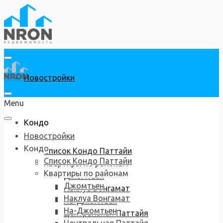
Новостройки
Menu
Кондо
Новостройки
Кондо
Список Кондо Паттайи
Список Кондо Паттайи
Квартиры по районам
Квартиры по районам
Джомтьен
Джомтьен
Наклуа Вонгамат
Наклуа Вонгамат
На-Джомтьен
На-Джомтьен
Центральная Паттайя