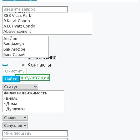
Услуги
О нас
О Компании
Контакты
Очистить
Консультация
Найти