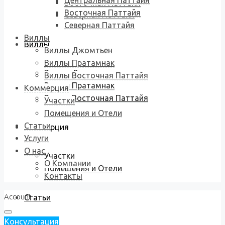
Центральная Паттайя
Восточная Паттайя
Восточная Паттайя
Северная Паттайя
Северная Паттайя
Виллы
Виллы
Виллы Джомтьен
Виллы Пратамнак
Виллы Джомтьен
Виллы Восточная Паттайя
Виллы Пратамнак
Коммерция
Виллы Восточная Паттайя
Участки
Помещения и Отели
Статьи
Коммерция
Услуги
О нас
Участки
О Компании
Помещения и Отели
Контакты
Account
Статьи
Консультация