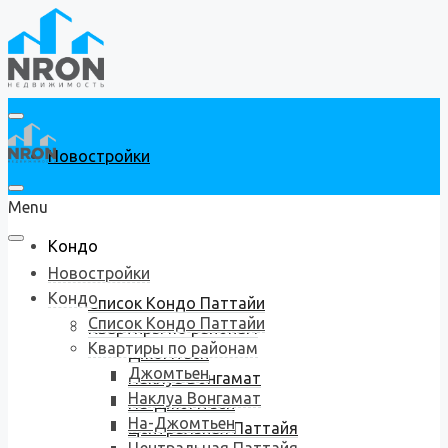
Новостройки
Menu
Кондо
Новостройки
Кондо
Список Кондо Паттайи
Список Кондо Паттайи
Квартиры по районам
Квартиры по районам
Джомтьен
Джомтьен
Наклуа Вонгамат
Наклуа Вонгамат
На-Джомтьен
На-Джомтьен
Центральная Паттайя