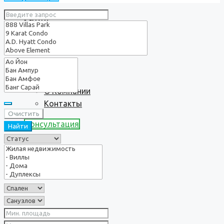
Услуги
О нас
О Компании
Контакты
Очистить
Консультация
Найти