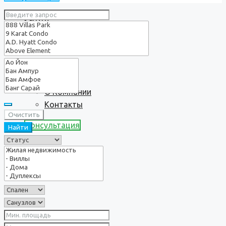
Услуги
О нас
О Компании
Контакты
Очистить
Консультация
Найти