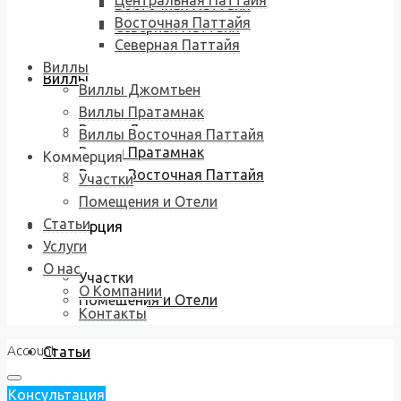
Центральная Паттайя
Восточная Паттайя
Восточная Паттайя
Северная Паттайя
Северная Паттайя
Виллы
Виллы
Виллы Джомтьен
Виллы Пратамнак
Виллы Джомтьен
Виллы Восточная Паттайя
Виллы Пратамнак
Коммерция
Виллы Восточная Паттайя
Участки
Помещения и Отели
Статьи
Коммерция
Услуги
О нас
Участки
О Компании
Помещения и Отели
Контакты
Account
Статьи
Консультация