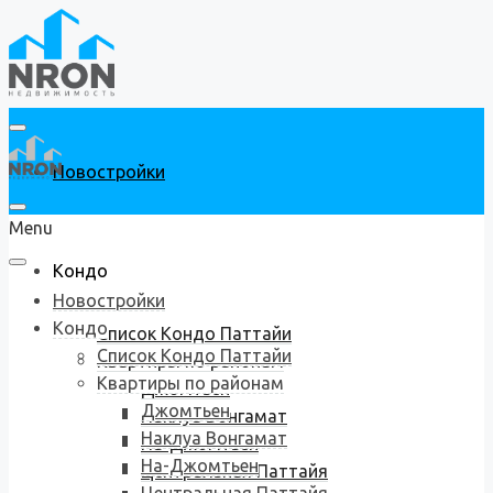
Новостройки
Menu
Кондо
Новостройки
Кондо
Список Кондо Паттайи
Список Кондо Паттайи
Квартиры по районам
Квартиры по районам
Джомтьен
Джомтьен
Наклуа Вонгамат
Наклуа Вонгамат
На-Джомтьен
На-Джомтьен
Центральная Паттайя