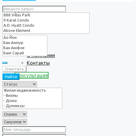
Услуги
О нас
О Компании
Контакты
Очистить
Консультация
Найти