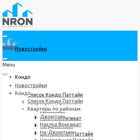
Новостройки
Menu
Кондо
Новостройки
Кондо
Список Кондо Паттайи
Список Кондо Паттайи
Квартиры по районам
Квартиры по районам
Джомтьен
Джомтьен
Наклуа Вонгамат
Наклуа Вонгамат
На-Джомтьен
На-Джомтьен
Центральная Паттайя