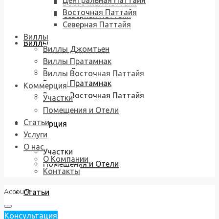
Центральная Паттайя
Восточная Паттайя
Восточная Паттайя
Северная Паттайя
Северная Паттайя
Виллы
Виллы
Виллы Джомтьен
Виллы Пратамнак
Виллы Джомтьен
Виллы Восточная Паттайя
Виллы Пратамнак
Коммерция
Виллы Восточная Паттайя
Участки
Помещения и Отели
Статьи
Коммерция
Услуги
О нас
Участки
О Компании
Помещения и Отели
Контакты
Account
Статьи
Консультация