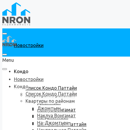
Новостройки
Menu
Кондо
Новостройки
Кондо
Список Кондо Паттайи
Список Кондо Паттайи
Квартиры по районам
Квартиры по районам
Джомтьен
Джомтьен
Наклуа Вонгамат
Наклуа Вонгамат
На-Джомтьен
На-Джомтьен
Центральная Паттайя