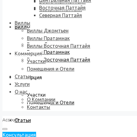
Центральная Паттайя
Восточная Паттайя
Восточная Паттайя
Северная Паттайя
Северная Паттайя
Виллы
Виллы
Виллы Джомтьен
Виллы Пратамнак
Виллы Джомтьен
Виллы Восточная Паттайя
Виллы Пратамнак
Коммерция
Виллы Восточная Паттайя
Участки
Помещения и Отели
Статьи
Коммерция
Услуги
О нас
Участки
О Компании
Помещения и Отели
Контакты
Account
Статьи
Консультация