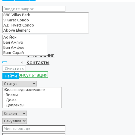
Услуги
О нас
О Компании
Контакты
Очистить
Консультация
Найти