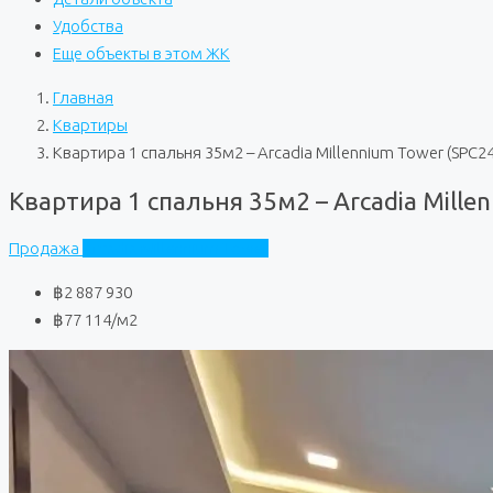
Удобства
Еще объекты в этом ЖК
Главная
Квартиры
Квартира 1 спальня 35м2 – Arcadia Millennium Tower (SPC2
Квартира 1 спальня 35м2 – Arcadia Mille
Продажа
Arcadia Millennium Tower
฿2 887 930
฿77 114
/м2