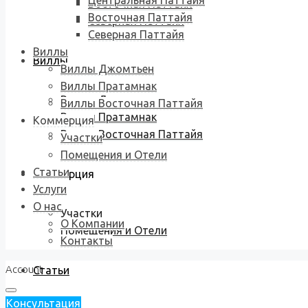
Центральная Паттайя
Восточная Паттайя
Восточная Паттайя
Северная Паттайя
Северная Паттайя
Виллы
Виллы
Виллы Джомтьен
Виллы Пратамнак
Виллы Джомтьен
Виллы Восточная Паттайя
Виллы Пратамнак
Коммерция
Виллы Восточная Паттайя
Участки
Помещения и Отели
Статьи
Коммерция
Услуги
О нас
Участки
О Компании
Помещения и Отели
Контакты
Account
Статьи
Консультация