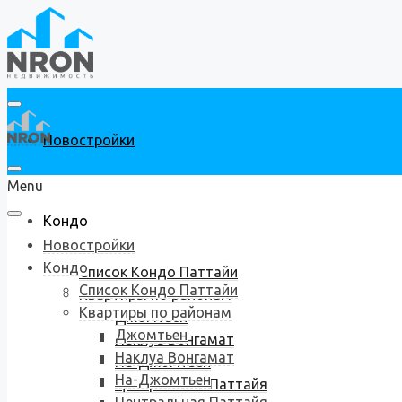
Новостройки
Menu
Кондо
Новостройки
Кондо
Список Кондо Паттайи
Список Кондо Паттайи
Квартиры по районам
Квартиры по районам
Джомтьен
Джомтьен
Наклуа Вонгамат
Наклуа Вонгамат
На-Джомтьен
На-Джомтьен
Центральная Паттайя