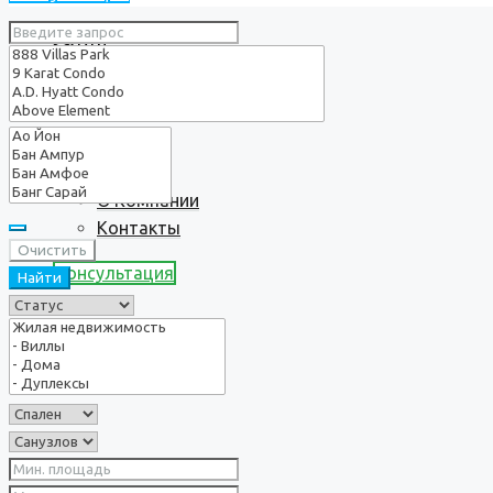
Услуги
О нас
О Компании
Контакты
Очистить
Консультация
Найти