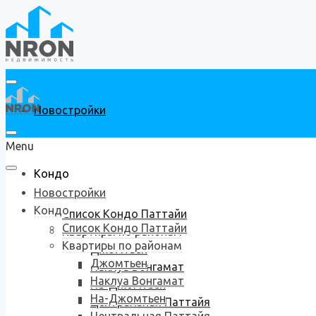
Новостройки
Menu
Кондо
Новостройки
Кондо
Список Кондо Паттайи
Список Кондо Паттайи
Квартиры по районам
Квартиры по районам
Джомтьен
Джомтьен
Наклуа Вонгамат
Наклуа Вонгамат
На-Джомтьен
На-Джомтьен
Центральная Паттайя