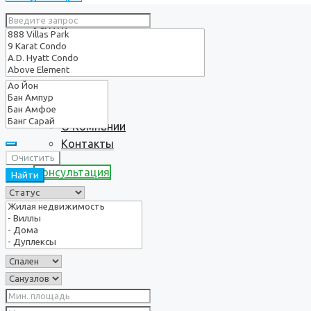
Услуги
О нас
О Компании
Контакты
Очистить
Консультация
Найти