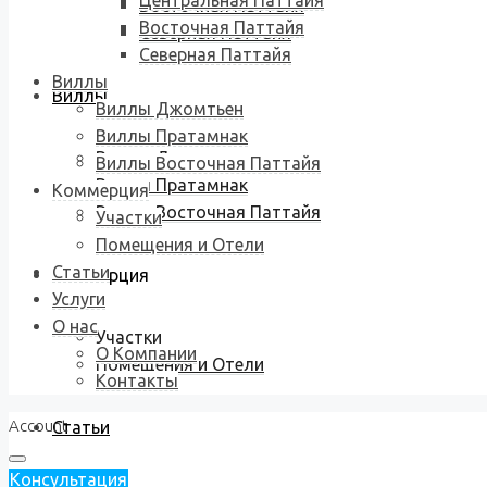
Центральная Паттайя
Восточная Паттайя
Восточная Паттайя
Северная Паттайя
Северная Паттайя
Виллы
Виллы
Виллы Джомтьен
Виллы Пратамнак
Виллы Джомтьен
Виллы Восточная Паттайя
Виллы Пратамнак
Коммерция
Виллы Восточная Паттайя
Участки
Помещения и Отели
Статьи
Коммерция
Услуги
О нас
Участки
О Компании
Помещения и Отели
Контакты
Account
Статьи
Консультация