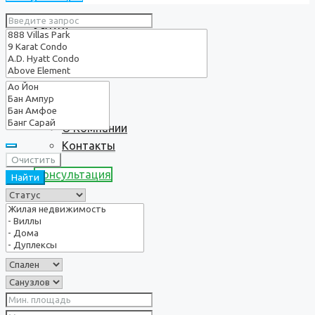
Услуги
О нас
О Компании
Контакты
Очистить
Консультация
Найти