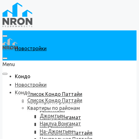
Новостройки
Menu
Кондо
Новостройки
Кондо
Список Кондо Паттайи
Список Кондо Паттайи
Квартиры по районам
Квартиры по районам
Джомтьен
Джомтьен
Наклуа Вонгамат
Наклуа Вонгамат
На-Джомтьен
На-Джомтьен
Центральная Паттайя