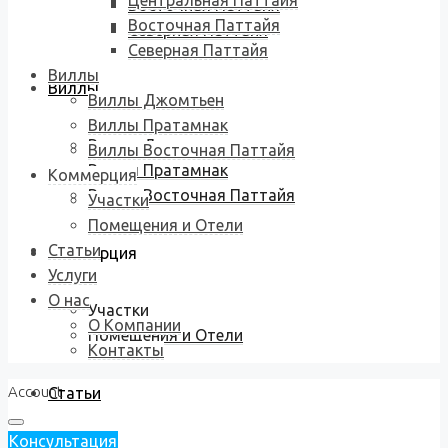
Центральная Паттайя
Восточная Паттайя
Восточная Паттайя
Северная Паттайя
Северная Паттайя
Виллы
Виллы
Виллы Джомтьен
Виллы Пратамнак
Виллы Джомтьен
Виллы Восточная Паттайя
Виллы Пратамнак
Коммерция
Виллы Восточная Паттайя
Участки
Помещения и Отели
Статьи
Коммерция
Услуги
О нас
Участки
О Компании
Помещения и Отели
Контакты
Account
Статьи
Консультация