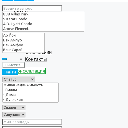
Услуги
О нас
О Компании
Контакты
Очистить
Консультация
Найти