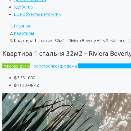
Удобства
Еще объекты в этом ЖК
Главная
Квартиры
Квартира 1 спальня 32м2 – Riviera Beverly Hills Residences 
Квартира 1 спальня 32м2 – Riviera Beverly
Рекомендуем
Новостройка
Продажа
Riviera Beverly Hills Reside
฿3 531 000
฿110 344
/м2