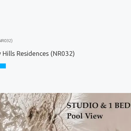
(NR032)
 Hills Residences (NR032)
nces