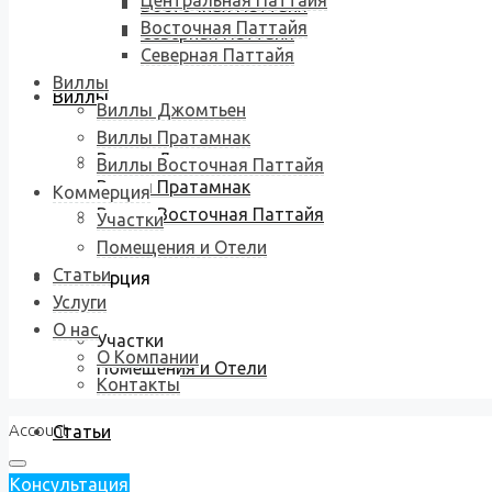
Центральная Паттайя
Восточная Паттайя
Восточная Паттайя
Северная Паттайя
Северная Паттайя
Виллы
Виллы
Виллы Джомтьен
Виллы Пратамнак
Виллы Джомтьен
Виллы Восточная Паттайя
Виллы Пратамнак
Коммерция
Виллы Восточная Паттайя
Участки
Помещения и Отели
Статьи
Коммерция
Услуги
О нас
Участки
О Компании
Помещения и Отели
Контакты
Account
Статьи
Консультация