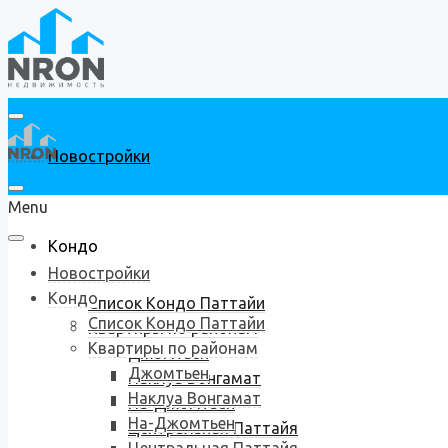
Новостройки
Menu
Кондо
Новостройки
Кондо
Список Кондо Паттайи
Список Кондо Паттайи
Квартиры по районам
Квартиры по районам
Джомтьен
Джомтьен
Наклуа Вонгамат
Наклуа Вонгамат
На-Джомтьен
На-Джомтьен
Центральная Паттайя