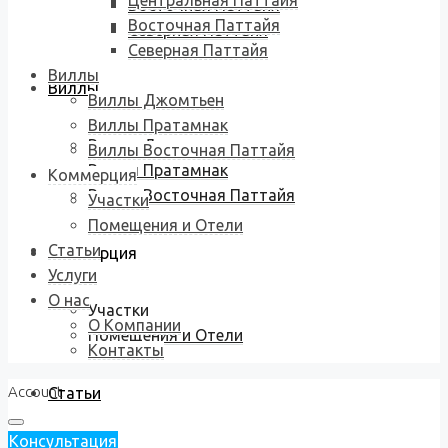
Центральная Паттайя
Восточная Паттайя
Восточная Паттайя
Северная Паттайя
Северная Паттайя
Виллы
Виллы
Виллы Джомтьен
Виллы Пратамнак
Виллы Джомтьен
Виллы Восточная Паттайя
Виллы Пратамнак
Коммерция
Виллы Восточная Паттайя
Участки
Помещения и Отели
Статьи
Коммерция
Услуги
О нас
Участки
О Компании
Помещения и Отели
Контакты
Account
Статьи
Консультация