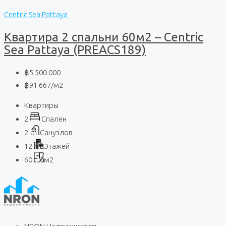
Centric Sea Pattaya
Квартира 2 спальни 60м2 – Centric
Sea Pattaya (PREACS189)
฿5 500 000
฿91 667
/м2
Квартиры
2
Спален
2
Санузлов
12
Этажей
60
м2