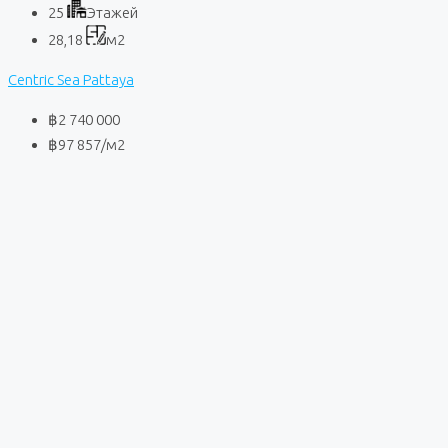
25
Этажей
28,18
м2
Centric Sea Pattaya
฿2 740 000
฿97 857
/м2