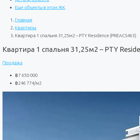
Еще объекты в этом ЖК
Главная
Квартиры
Квартира 1 спальня 31,25м2 – PTY Residence (PREACS463)
Квартира 1 спальня 31,25м2 – PTY Resid
Продажа
฿7 650 000
฿246 774
/м2