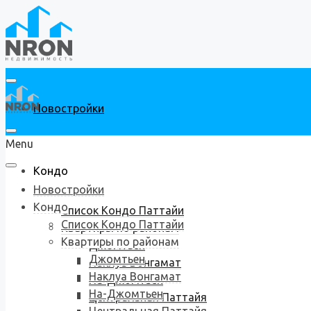
Новостройки
Menu
Кондо
Новостройки
Кондо
Список Кондо Паттайи
Список Кондо Паттайи
Квартиры по районам
Квартиры по районам
Джомтьен
Джомтьен
Наклуа Вонгамат
Наклуа Вонгамат
На-Джомтьен
На-Джомтьен
Центральная Паттайя