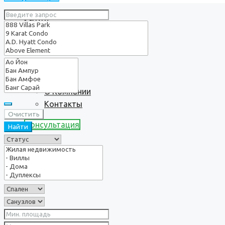
Услуги
О нас
О Компании
Контакты
Очистить
Консультация
Найти