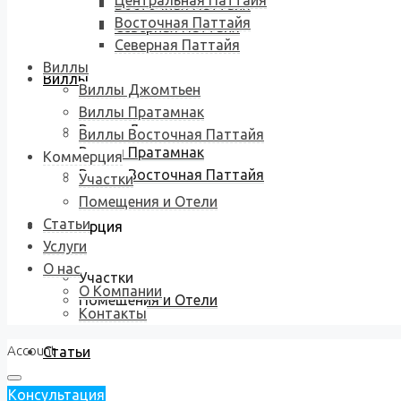
Центральная Паттайя
Восточная Паттайя
Восточная Паттайя
Северная Паттайя
Северная Паттайя
Виллы
Виллы
Виллы Джомтьен
Виллы Пратамнак
Виллы Джомтьен
Виллы Восточная Паттайя
Виллы Пратамнак
Коммерция
Виллы Восточная Паттайя
Участки
Помещения и Отели
Статьи
Коммерция
Услуги
О нас
Участки
О Компании
Помещения и Отели
Контакты
Account
Статьи
Консультация