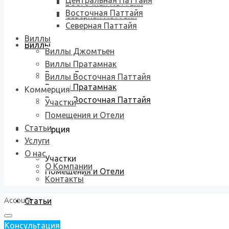
Центральная Паттайя
Восточная Паттайя
Восточная Паттайя
Северная Паттайя
Северная Паттайя
Виллы
Виллы
Виллы Джомтьен
Виллы Пратамнак
Виллы Джомтьен
Виллы Восточная Паттайя
Виллы Пратамнак
Коммерция
Виллы Восточная Паттайя
Участки
Помещения и Отели
Статьи
Коммерция
Услуги
О нас
Участки
О Компании
Помещения и Отели
Контакты
Account
Статьи
Консультация