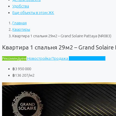
Удобства
Еще объекты в этом ЖК
Главная
Квартиры
Квартира 1 спальня 29м2 – Grand Solaire Pattaya (NR083)
Квартира 1 спальня 29м2 – Grand Solaire 
Рекомендуем
Новостройка
Продажа
Grand Solaire Pattaya
฿3 950 000
฿136 207
/м2