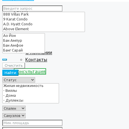
Услуги
О нас
О Компании
Контакты
Очистить
Консультация
Найти