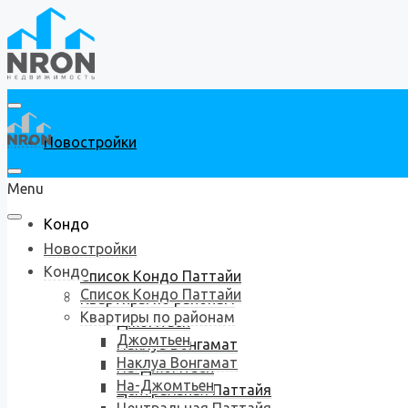
Новостройки
Menu
Кондо
Новостройки
Кондо
Список Кондо Паттайи
Список Кондо Паттайи
Квартиры по районам
Квартиры по районам
Джомтьен
Джомтьен
Наклуа Вонгамат
Наклуа Вонгамат
На-Джомтьен
На-Джомтьен
Центральная Паттайя