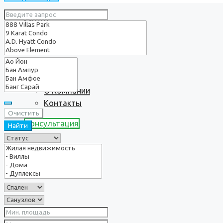
Услуги
О нас
О Компании
Контакты
Очистить
Консультация
Найти