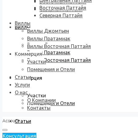
Центральная Паттайя
Восточная Паттайя
Восточная Паттайя
Северная Паттайя
Северная Паттайя
Виллы
Виллы
Виллы Джомтьен
Виллы Пратамнак
Виллы Джомтьен
Виллы Восточная Паттайя
Виллы Пратамнак
Коммерция
Виллы Восточная Паттайя
Участки
Помещения и Отели
Статьи
Коммерция
Услуги
О нас
Участки
О Компании
Помещения и Отели
Контакты
Account
Статьи
Консультация