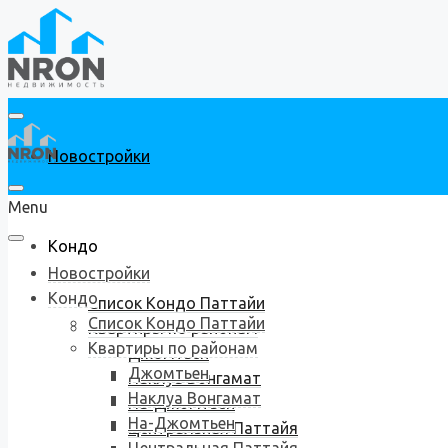
Новостройки
Menu
Кондо
Новостройки
Кондо
Список Кондо Паттайи
Список Кондо Паттайи
Квартиры по районам
Квартиры по районам
Джомтьен
Джомтьен
Наклуа Вонгамат
Наклуа Вонгамат
На-Джомтьен
На-Джомтьен
Центральная Паттайя