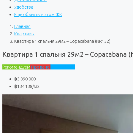
Удобства
Еще объекты в этом ЖК
Главная
Квартиры
Квартира 1 спальня 29м2 – Copacabana (NR132)
Квартира 1 спальня 29м2 – Copacabana (
Рекомендуем
Продано
Copacabana
฿3 890 000
฿134 138
/м2