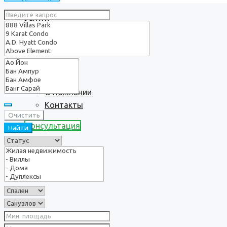
Услуги
О нас
О Компании
Контакты
Очистить
Консультация
Найти