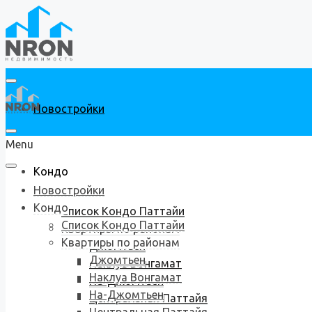
Новостройки
Menu
Кондо
Новостройки
Кондо
Список Кондо Паттайи
Список Кондо Паттайи
Квартиры по районам
Квартиры по районам
Джомтьен
Джомтьен
Наклуа Вонгамат
Наклуа Вонгамат
На-Джомтьен
На-Джомтьен
Центральная Паттайя