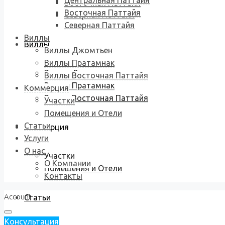
Центральная Паттайя
Восточная Паттайя
Восточная Паттайя
Северная Паттайя
Северная Паттайя
Виллы
Виллы
Виллы Джомтьен
Виллы Пратамнак
Виллы Джомтьен
Виллы Восточная Паттайя
Виллы Пратамнак
Коммерция
Виллы Восточная Паттайя
Участки
Помещения и Отели
Статьи
Коммерция
Услуги
О нас
Участки
О Компании
Помещения и Отели
Контакты
Account
Статьи
Консультация