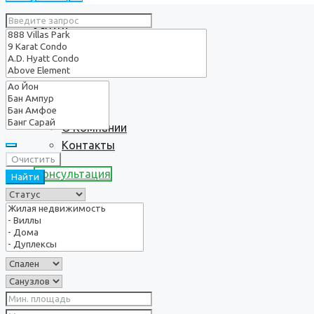
Услуги
О нас
О Компании
Контакты
Очистить
Консультация
Найти