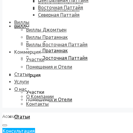
Центральная Паттайя
Восточная Паттайя
Восточная Паттайя
Северная Паттайя
Северная Паттайя
Виллы
Виллы
Виллы Джомтьен
Виллы Пратамнак
Виллы Джомтьен
Виллы Восточная Паттайя
Виллы Пратамнак
Коммерция
Виллы Восточная Паттайя
Участки
Помещения и Отели
Статьи
Коммерция
Услуги
О нас
Участки
О Компании
Помещения и Отели
Контакты
Account
Статьи
Консультация