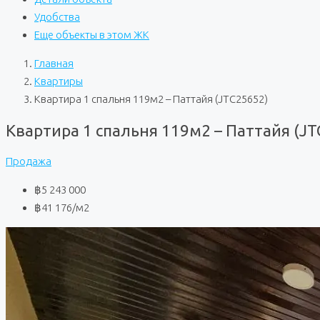
Удобства
Еще объекты в этом ЖК
Главная
Квартиры
Квартира 1 спальня 119м2 – Паттайя (JTC25652)
Квартира 1 спальня 119м2 – Паттайя (JT
Продажа
฿5 243 000
฿41 176
/м2