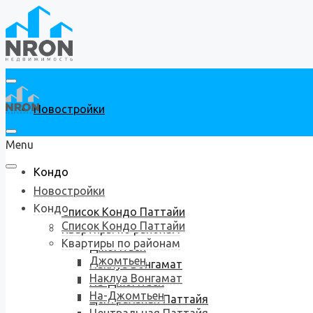
Новостройки
Menu
Кондо
Новостройки
Кондо
Список Кондо Паттайи
Список Кондо Паттайи
Квартиры по районам
Квартиры по районам
Джомтьен
Джомтьен
Наклуа Вонгамат
Наклуа Вонгамат
На-Джомтьен
На-Джомтьен
Центральная Паттайя