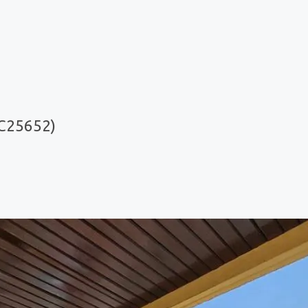
C25652)