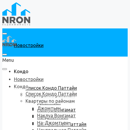
Новостройки
Menu
Кондо
Новостройки
Кондо
Список Кондо Паттайи
Список Кондо Паттайи
Квартиры по районам
Квартиры по районам
Джомтьен
Джомтьен
Наклуа Вонгамат
Наклуа Вонгамат
На-Джомтьен
На-Джомтьен
Центральная Паттайя