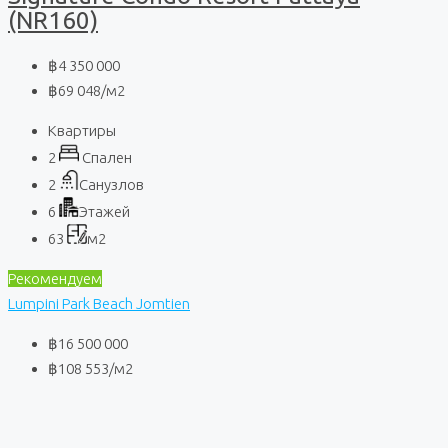
(NR160)
฿4 350 000
฿69 048
/м2
Квартиры
2
Спален
2
Санузлов
6
Этажей
63
м2
Рекомендуем
Lumpini Park Beach Jomtien
฿16 500 000
฿108 553
/м2