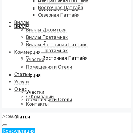
Центральная Паттайя
Восточная Паттайя
Восточная Паттайя
Северная Паттайя
Северная Паттайя
Виллы
Виллы
Виллы Джомтьен
Виллы Пратамнак
Виллы Джомтьен
Виллы Восточная Паттайя
Виллы Пратамнак
Коммерция
Виллы Восточная Паттайя
Участки
Помещения и Отели
Статьи
Коммерция
Услуги
О нас
Участки
О Компании
Помещения и Отели
Контакты
Account
Статьи
Консультация