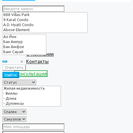
Услуги
О нас
О Компании
Контакты
Очистить
Консультация
Найти