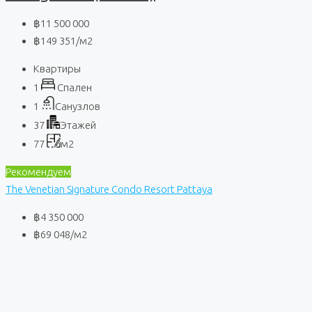
฿11 500 000
฿149 351
/м2
Квартиры
1
Спален
1
Санузлов
37
Этажей
77
м2
Рекомендуем
The Venetian Signature Condo Resort Pattaya
฿4 350 000
฿69 048
/м2