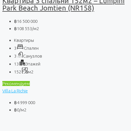
Квартира 3 спальни 152м2 – Lumpini
Park Beach Jomtien (NR158)
฿16 500 000
฿108 553
/м2
Квартиры
3
Спален
3
Санузлов
13
Этажей
152
м2
Рекомендуем
Villa La Richie
฿4 999 000
฿0
/м2