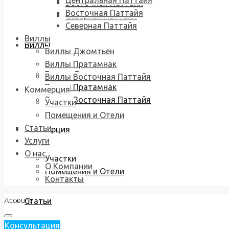
Центральная Паттайя
Восточная Паттайя
Восточная Паттайя
Северная Паттайя
Северная Паттайя
Виллы
Виллы
Виллы Джомтьен
Виллы Пратамнак
Виллы Джомтьен
Виллы Восточная Паттайя
Виллы Пратамнак
Коммерция
Виллы Восточная Паттайя
Участки
Помещения и Отели
Статьи
Коммерция
Услуги
О нас
Участки
О Компании
Помещения и Отели
Контакты
Account
Статьи
Консультация