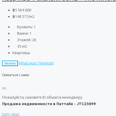
฿5 564 000
฿148 571
/м2
Кровать:
1
Ванна:
1
Этажей:
26
35
м2
Квартиры
WhatsApp
Telegram
Звонок
Связаться с нами
Пожалуйста, назовите ID объекта менеджеру
Продажа недвижимости в Паттайе - JTC23899
tony_nron