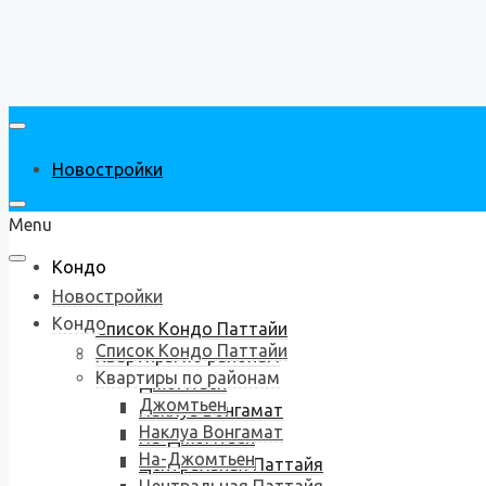
Новостройки
Menu
Кондо
Новостройки
Кондо
Список Кондо Паттайи
Список Кондо Паттайи
Квартиры по районам
Квартиры по районам
Джомтьен
Джомтьен
Наклуа Вонгамат
Наклуа Вонгамат
На-Джомтьен
На-Джомтьен
Центральная Паттайя