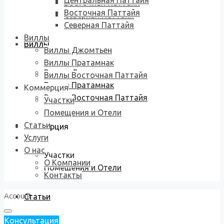
Центральная Паттайя
Восточная Паттайя
Восточная Паттайя
Северная Паттайя
Северная Паттайя
Виллы
Виллы
Виллы Джомтьен
Виллы Пратамнак
Виллы Джомтьен
Виллы Восточная Паттайя
Виллы Пратамнак
Коммерция
Виллы Восточная Паттайя
Участки
Помещения и Отели
Статьи
Коммерция
Услуги
О нас
Участки
О Компании
Помещения и Отели
Контакты
Account
Статьи
Консультация