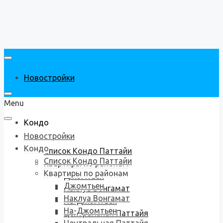
Новостройки
Menu
Кондо
Новостройки
Кондо
Список Кондо Паттайи
Список Кондо Паттайи
Квартиры по районам
Квартиры по районам
Джомтьен
Джомтьен
Наклуа Вонгамат
Наклуа Вонгамат
На-Джомтьен
На-Джомтьен
Центральная Паттайя