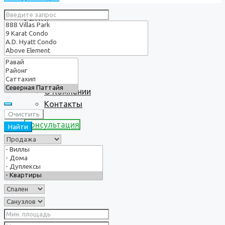
Услуги
О нас
О Компании
Контакты
Очистить
Консультация
Найти