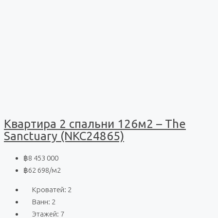
Квартира 2 спальни 126м2 – The
Sanctuary (NKC24865)
฿8 453 000
฿62 698
/м2
Кроватей:
2
Ванн:
2
Этажей:
7