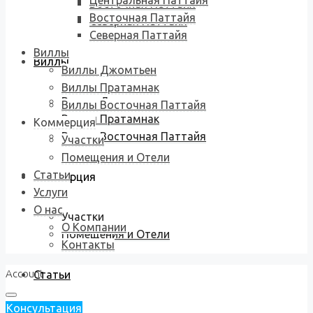
Центральная Паттайя
Восточная Паттайя
Восточная Паттайя
Северная Паттайя
Северная Паттайя
Виллы
Виллы
Виллы Джомтьен
Виллы Пратамнак
Виллы Джомтьен
Виллы Восточная Паттайя
Виллы Пратамнак
Коммерция
Виллы Восточная Паттайя
Участки
Помещения и Отели
Статьи
Коммерция
Услуги
О нас
Участки
О Компании
Помещения и Отели
Контакты
Account
Статьи
Консультация