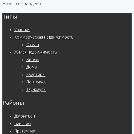
Ничего не найдено
Типы
Участки
Коммерческая недвижимость
Отели
Жилая недвижимость
Виллы
Дома
Квартиры
Пентхаусы
Таунхаусы
Районы
Джомтьен
Банг Тао
Пратамнак