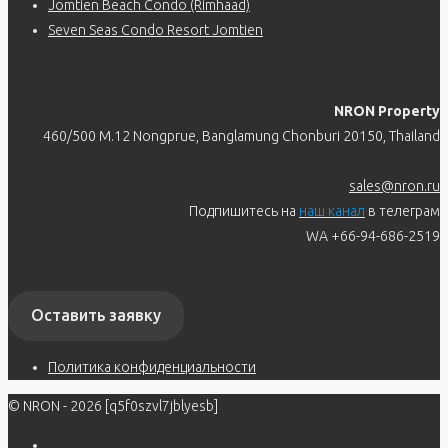
Jomtien Beach Condo (Rimhaad)
Seven Seas Condo Resort Jomtien
NRON Property
460/500 M.12 Nongprue, Banglamung Chonburi 20150, Thailand
sales@nron.ru
Подпишитесь на
наш канал
в телеграм
WA +66-94-686-2519
Оставить заявку
Политика конфиденциальности
© NRON - 2026 [q5f0szvl7jblyesb]