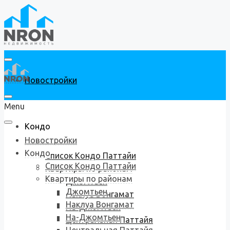
Новостройки
Menu
Кондо
Новостройки
Кондо
Список Кондо Паттайи
Список Кондо Паттайи
Квартиры по районам
Квартиры по районам
Джомтьен
Джомтьен
Наклуа Вонгамат
Наклуа Вонгамат
На-Джомтьен
На-Джомтьен
Центральная Паттайя