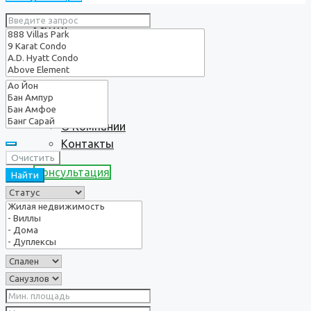
Услуги
О нас
О Компании
Контакты
Очистить
Консультация
Найти