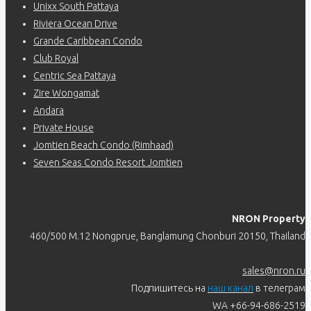
Unixx South Pattaya
Riviera Ocean Drive
Grande Caribbean Condo
Club Royal
Centric Sea Pattaya
Zire Wongamat
Andara
Private House
Jomtien Beach Condo (Rimhaad)
Seven Seas Condo Resort Jomtien
NRON Property
460/500 M.12 Nongprue, Banglamung Chonburi 20150, Thailand
sales@nron.ru
Подпишитесь на
наш канал
в телеграм
WA +66-94-686-2519