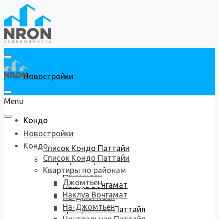
Новостройки
Menu
Кондо
Новостройки
Кондо
Список Кондо Паттайи
Список Кондо Паттайи
Квартиры по районам
Квартиры по районам
Джомтьен
Джомтьен
Наклуа Вонгамат
Наклуа Вонгамат
На-Джомтьен
На-Джомтьен
Центральная Паттайя