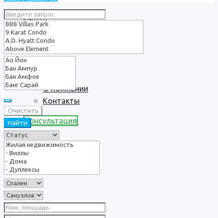
Услуги
О нас
О Компании
Контакты
Очистить
Консультация
Найти