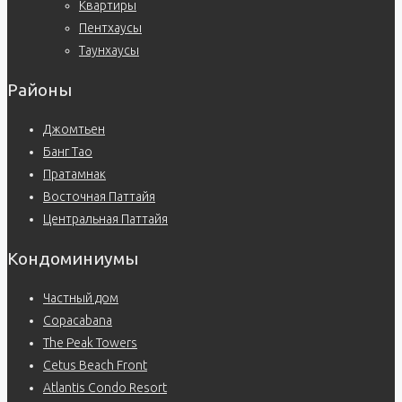
Квартиры
Пентхаусы
Таунхаусы
Районы
Джомтьен
Банг Тао
Пратамнак
Восточная Паттайя
Центральная Паттайя
Кондоминиумы
Частный дом
Copacabana
The Peak Towers
Cetus Beach Front
Atlantis Condo Resort