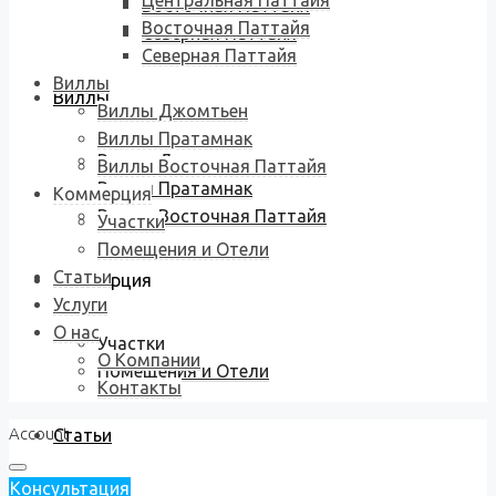
Центральная Паттайя
Восточная Паттайя
Восточная Паттайя
Северная Паттайя
Северная Паттайя
Виллы
Виллы
Виллы Джомтьен
Виллы Пратамнак
Виллы Джомтьен
Виллы Восточная Паттайя
Виллы Пратамнак
Коммерция
Виллы Восточная Паттайя
Участки
Помещения и Отели
Статьи
Коммерция
Услуги
О нас
Участки
О Компании
Помещения и Отели
Контакты
Account
Статьи
Консультация