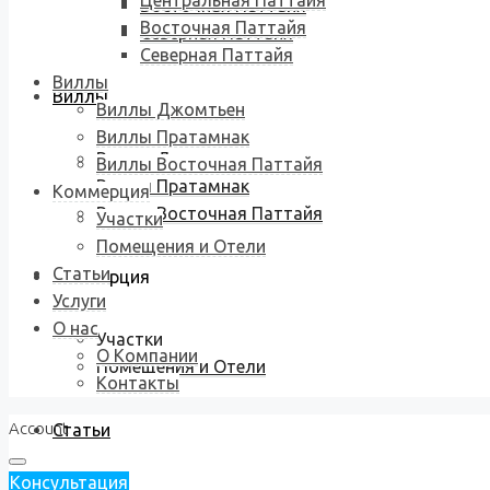
Центральная Паттайя
Восточная Паттайя
Восточная Паттайя
Северная Паттайя
Северная Паттайя
Виллы
Виллы
Виллы Джомтьен
Виллы Пратамнак
Виллы Джомтьен
Виллы Восточная Паттайя
Виллы Пратамнак
Коммерция
Виллы Восточная Паттайя
Участки
Помещения и Отели
Статьи
Коммерция
Услуги
О нас
Участки
О Компании
Помещения и Отели
Контакты
Account
Статьи
Консультация