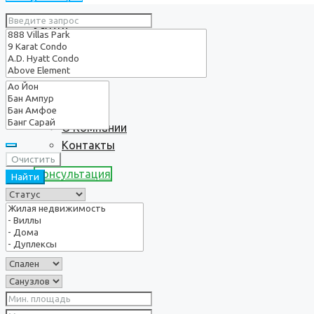
Услуги
О нас
О Компании
Контакты
Очистить
Консультация
Найти