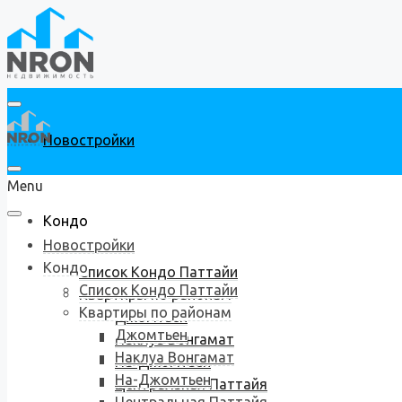
Новостройки
Menu
Кондо
Новостройки
Кондо
Список Кондо Паттайи
Список Кондо Паттайи
Квартиры по районам
Квартиры по районам
Джомтьен
Джомтьен
Наклуа Вонгамат
Наклуа Вонгамат
На-Джомтьен
На-Джомтьен
Центральная Паттайя