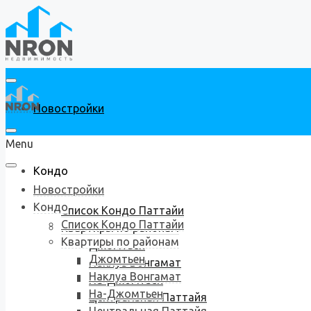
Новостройки
Menu
Кондо
Новостройки
Кондо
Список Кондо Паттайи
Список Кондо Паттайи
Квартиры по районам
Квартиры по районам
Джомтьен
Джомтьен
Наклуа Вонгамат
Наклуа Вонгамат
На-Джомтьен
На-Джомтьен
Центральная Паттайя