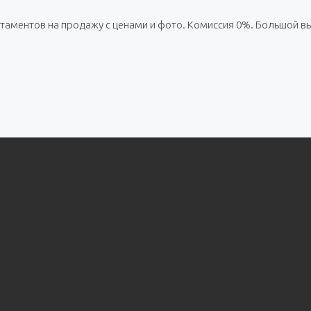
ртаментов на продажу с ценами и фото. Комиссия 0%. Большой в