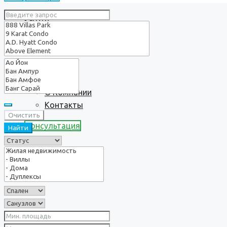
Услуги
О нас
О Компании
Контакты
Очистить
Консультация
Найти