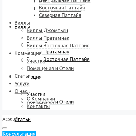
Центральная Паттайя
Восточная Паттайя
Восточная Паттайя
Северная Паттайя
Северная Паттайя
Виллы
Виллы
Виллы Джомтьен
Виллы Пратамнак
Виллы Джомтьен
Виллы Восточная Паттайя
Виллы Пратамнак
Коммерция
Виллы Восточная Паттайя
Участки
Помещения и Отели
Статьи
Коммерция
Услуги
О нас
Участки
О Компании
Помещения и Отели
Контакты
Account
Статьи
Консультация