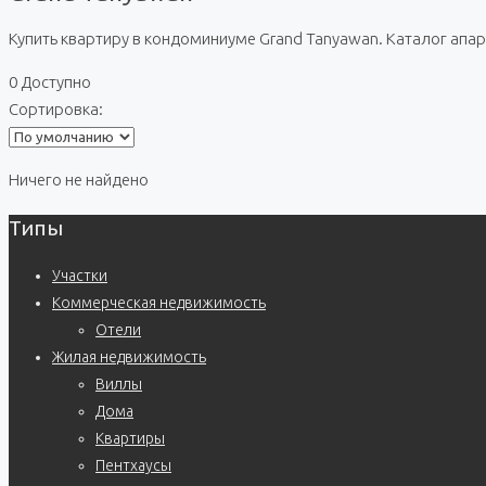
Купить квартиру в кондоминиуме Grand Tanyawan. Каталог апа
0 Доступно
Сортировка:
Ничего не найдено
Типы
Участки
Коммерческая недвижимость
Отели
Жилая недвижимость
Виллы
Дома
Квартиры
Пентхаусы