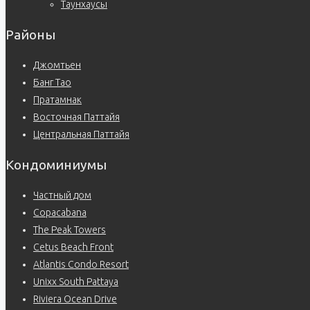
Таунхаусы
Районы
Джомтьен
Банг Тао
Пратамнак
Восточная Паттайя
Центральная Паттайя
Кондоминиумы
Частный дом
Copacabana
The Peak Towers
Cetus Beach Front
Atlantis Condo Resort
Unixx South Pattaya
Riviera Ocean Drive