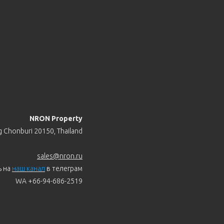
NRON Property
 Chonburi 20150, Thailand
sales@nron.ru
ь на
наш канал
в телеграм
WA +66-94-686-2519