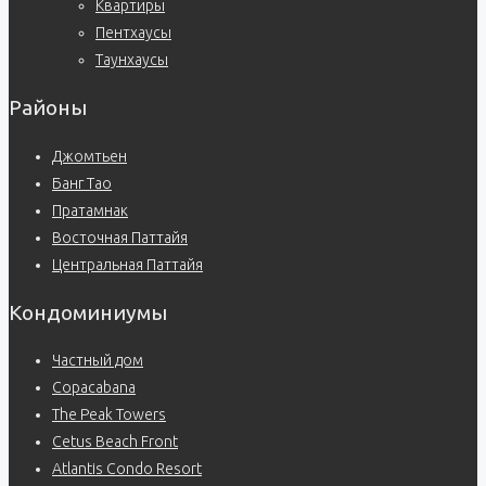
Квартиры
Пентхаусы
Таунхаусы
Районы
Джомтьен
Банг Тао
Пратамнак
Восточная Паттайя
Центральная Паттайя
Кондоминиумы
Частный дом
Copacabana
The Peak Towers
Cetus Beach Front
Atlantis Condo Resort