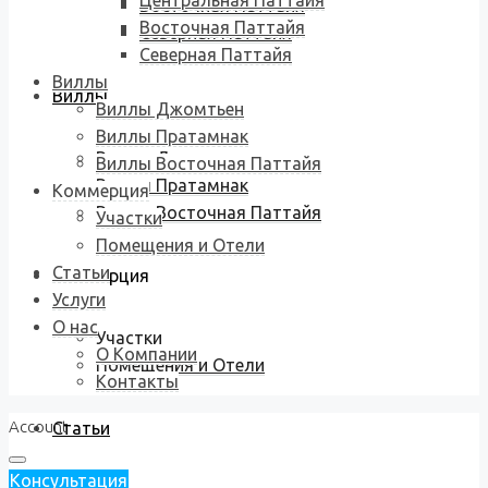
Центральная Паттайя
Восточная Паттайя
Восточная Паттайя
Северная Паттайя
Северная Паттайя
Виллы
Виллы
Виллы Джомтьен
Виллы Пратамнак
Виллы Джомтьен
Виллы Восточная Паттайя
Виллы Пратамнак
Коммерция
Виллы Восточная Паттайя
Участки
Помещения и Отели
Статьи
Коммерция
Услуги
О нас
Участки
О Компании
Помещения и Отели
Контакты
Account
Статьи
Консультация