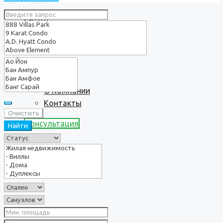
Услуги
О нас
О Компании
Контакты
Очистить
Консультация
Найти