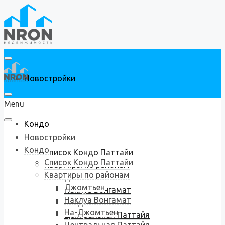
Новостройки
Menu
Кондо
Новостройки
Кондо
Список Кондо Паттайи
Список Кондо Паттайи
Квартиры по районам
Квартиры по районам
Джомтьен
Джомтьен
Наклуа Вонгамат
Наклуа Вонгамат
На-Джомтьен
На-Джомтьен
Центральная Паттайя