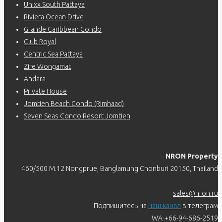
Unixx South Pattaya
Riviera Ocean Drive
Grande Caribbean Condo
Club Royal
Centric Sea Pattaya
Zire Wongamat
Andara
Private House
Jomtien Beach Condo (Rimhaad)
Seven Seas Condo Resort Jomtien
NRON Property
460/500 M.12 Nongprue, Banglamung Chonburi 20150, Thailand
sales@nron.ru
Подпишитесь на
наш канал
в телеграм
WA +66-94-686-2519