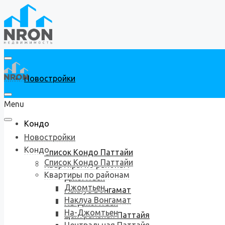
Новостройки
Menu
Кондо
Новостройки
Кондо
Список Кондо Паттайи
Список Кондо Паттайи
Квартиры по районам
Квартиры по районам
Джомтьен
Джомтьен
Наклуа Вонгамат
Наклуа Вонгамат
На-Джомтьен
На-Джомтьен
Центральная Паттайя