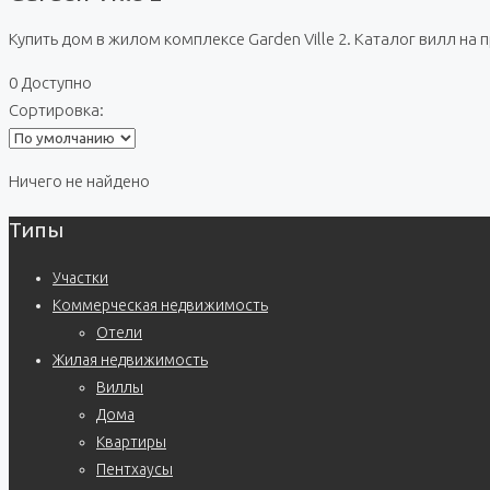
Купить дом в жилом комплексе Garden Ville 2. Каталог вилл на
0 Доступно
Сортировка:
Ничего не найдено
Типы
Участки
Коммерческая недвижимость
Отели
Жилая недвижимость
Виллы
Дома
Квартиры
Пентхаусы