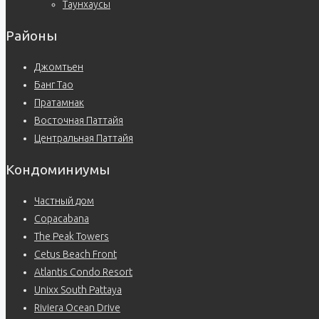
Таунхаусы
Районы
Джомтьен
Банг Тао
Пратамнак
Восточная Паттайя
Центральная Паттайя
Кондоминиумы
Частный дом
Copacabana
The Peak Towers
Cetus Beach Front
Atlantis Condo Resort
Unixx South Pattaya
Riviera Ocean Drive