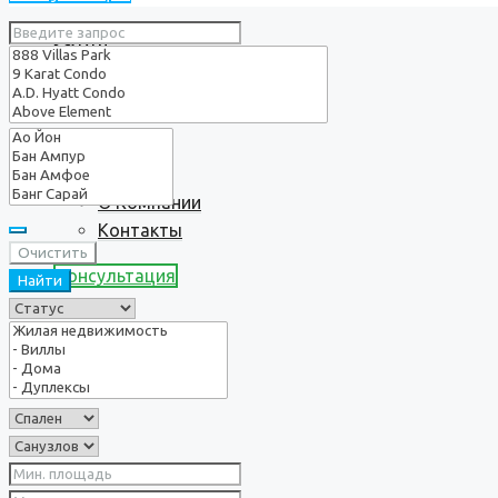
Услуги
О нас
О Компании
Контакты
Очистить
Консультация
Найти