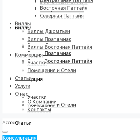
Центральная Паттайя
Восточная Паттайя
Восточная Паттайя
Северная Паттайя
Северная Паттайя
Виллы
Виллы
Виллы Джомтьен
Виллы Пратамнак
Виллы Джомтьен
Виллы Восточная Паттайя
Виллы Пратамнак
Коммерция
Виллы Восточная Паттайя
Участки
Помещения и Отели
Статьи
Коммерция
Услуги
О нас
Участки
О Компании
Помещения и Отели
Контакты
Account
Статьи
Консультация