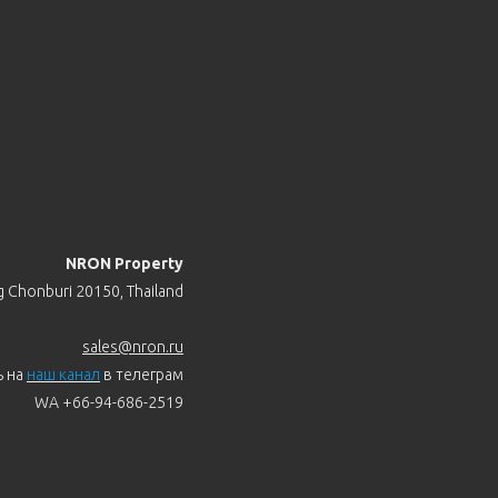
NRON Property
 Chonburi 20150, Thailand
sales@nron.ru
ь на
наш канал
в телеграм
WA +66-94-686-2519