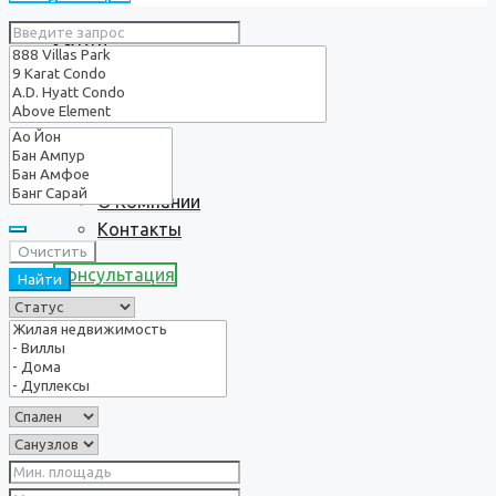
Услуги
О нас
О Компании
Контакты
Очистить
Консультация
Найти