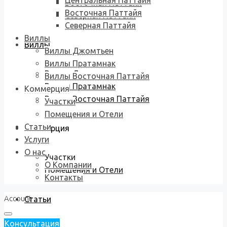
Центральная Паттайя
Восточная Паттайя
Восточная Паттайя
Северная Паттайя
Северная Паттайя
Виллы
Виллы
Виллы Джомтьен
Виллы Пратамнак
Виллы Джомтьен
Виллы Восточная Паттайя
Виллы Пратамнак
Коммерция
Виллы Восточная Паттайя
Участки
Помещения и Отели
Статьи
Коммерция
Услуги
О нас
Участки
О Компании
Помещения и Отели
Контакты
Account
Статьи
Консультация