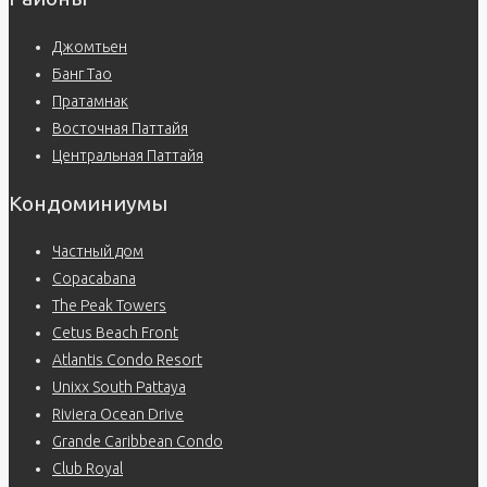
Джомтьен
Банг Тао
Пратамнак
Восточная Паттайя
Центральная Паттайя
Кондоминиумы
Частный дом
Copacabana
The Peak Towers
Cetus Beach Front
Atlantis Condo Resort
Unixx South Pattaya
Riviera Ocean Drive
Grande Caribbean Condo
Club Royal