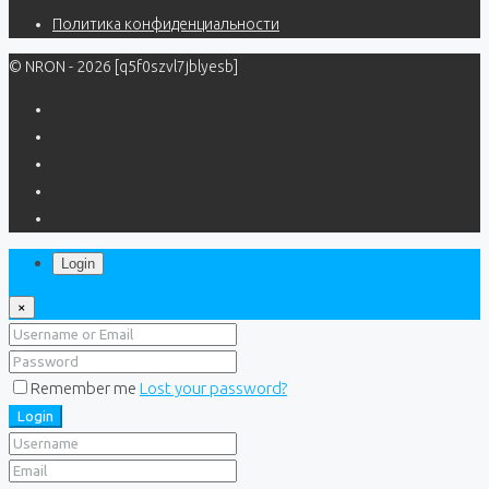
Политика конфиденциальности
© NRON - 2026 [q5f0szvl7jblyesb]
Login
×
Remember me
Lost your password?
Login