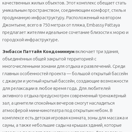
качественных жилых объектов. Этот комплекс обещает стать
уникальным пространством, соединяющим комфорт, стиль и
продуманную инфраструктуру. Расположенный на втором
Джомтьене, всего в 750 метрах от пляжа, Embassy Pattaya
предлагает жителям идеальное сочетание близости к морю и
городской инфраструктуре.
Эмбасси Паттайя Кондоминиум
включает три здания,
объединённых общей закрытой территорией с
многочисленными зонами для отдыха и развлечений. Среди
главных особенностей проекта — большой открытый бассейн
с джакузи и уютный крытый бассейн, создающие возможности
для релаксации в любое время года. Для любителей
активного отдыха предусмотрен современный тренажёрный
зал, а ценители спокойных вечеров смогут насладиться
атмосферой мини-кинотеатра под открытым небом. В
комплексе есть детская игровая комната, зоны для массажа и
сауны, а также небольшие сады на крышах зданий, которые