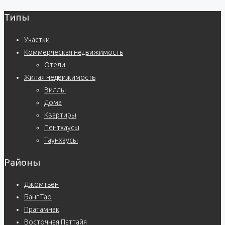
Типы
Участки
Коммерческая недвижимость
Отели
Жилая недвижимость
Виллы
Дома
Квартиры
Пентхаусы
Таунхаусы
Районы
Джомтьен
Банг Тао
Пратамнак
Восточная Паттайя