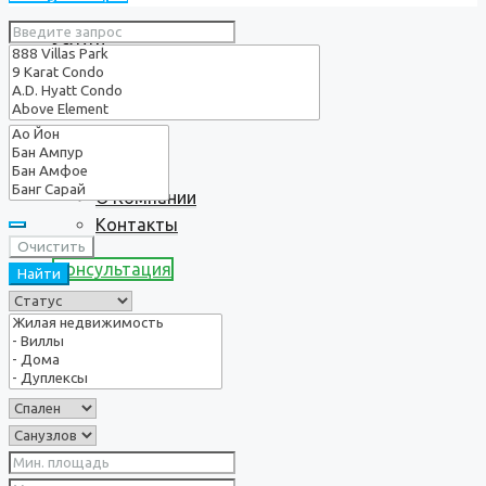
Услуги
О нас
О Компании
Контакты
Очистить
Консультация
Найти