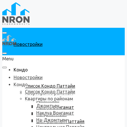
Новостройки
Menu
Кондо
Новостройки
Кондо
Список Кондо Паттайи
Список Кондо Паттайи
Квартиры по районам
Квартиры по районам
Джомтьен
Джомтьен
Наклуа Вонгамат
Наклуа Вонгамат
На-Джомтьен
На-Джомтьен
Центральная Паттайя