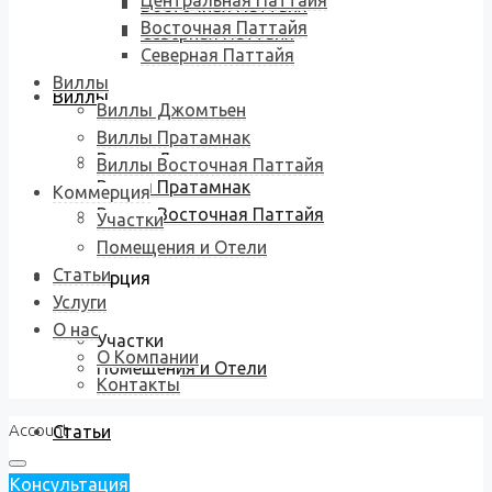
Центральная Паттайя
Восточная Паттайя
Восточная Паттайя
Северная Паттайя
Северная Паттайя
Виллы
Виллы
Виллы Джомтьен
Виллы Пратамнак
Виллы Джомтьен
Виллы Восточная Паттайя
Виллы Пратамнак
Коммерция
Виллы Восточная Паттайя
Участки
Помещения и Отели
Статьи
Коммерция
Услуги
О нас
Участки
О Компании
Помещения и Отели
Контакты
Account
Статьи
Консультация