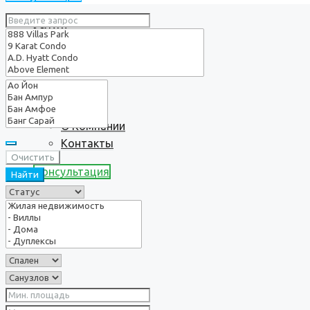
Услуги
О нас
О Компании
Контакты
Очистить
Консультация
Найти