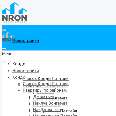
Новостройки
Menu
Кондо
Новостройки
Кондо
Список Кондо Паттайи
Список Кондо Паттайи
Квартиры по районам
Квартиры по районам
Джомтьен
Джомтьен
Наклуа Вонгамат
Наклуа Вонгамат
На-Джомтьен
На-Джомтьен
Центральная Паттайя