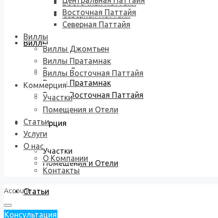
Центральная Паттайя
Восточная Паттайя
Восточная Паттайя
Северная Паттайя
Северная Паттайя
Виллы
Виллы
Виллы Джомтьен
Виллы Пратамнак
Виллы Джомтьен
Виллы Восточная Паттайя
Виллы Пратамнак
Коммерция
Виллы Восточная Паттайя
Участки
Помещения и Отели
Статьи
Коммерция
Услуги
О нас
Участки
О Компании
Помещения и Отели
Контакты
Account
Статьи
Консультация