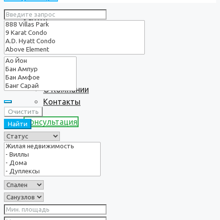
Услуги
О нас
О Компании
Контакты
Очистить
Консультация
Найти