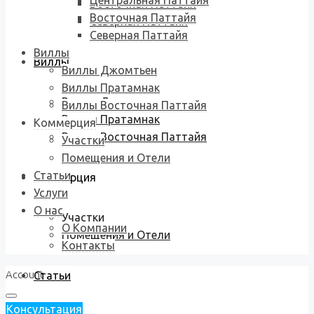
Центральная Паттайя
Восточная Паттайя
Восточная Паттайя
Северная Паттайя
Северная Паттайя
Виллы
Виллы
Виллы Джомтьен
Виллы Пратамнак
Виллы Джомтьен
Виллы Восточная Паттайя
Виллы Пратамнак
Коммерция
Виллы Восточная Паттайя
Участки
Помещения и Отели
Статьи
Коммерция
Услуги
О нас
Участки
О Компании
Помещения и Отели
Контакты
Account
Статьи
Консультация