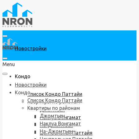
Новостройки
Menu
Кондо
Новостройки
Кондо
Список Кондо Паттайи
Список Кондо Паттайи
Квартиры по районам
Квартиры по районам
Джомтьен
Джомтьен
Наклуа Вонгамат
Наклуа Вонгамат
На-Джомтьен
На-Джомтьен
Центральная Паттайя