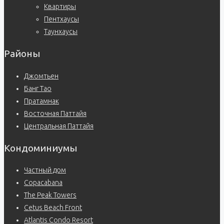
Квартиры
Пентхаусы
Таунхаусы
Районы
Джомтьен
Банг Тао
Пратамнак
Восточная Паттайя
Центральная Паттайя
Кондоминиумы
Частный дом
Copacabana
The Peak Towers
Cetus Beach Front
Atlantis Condo Resort