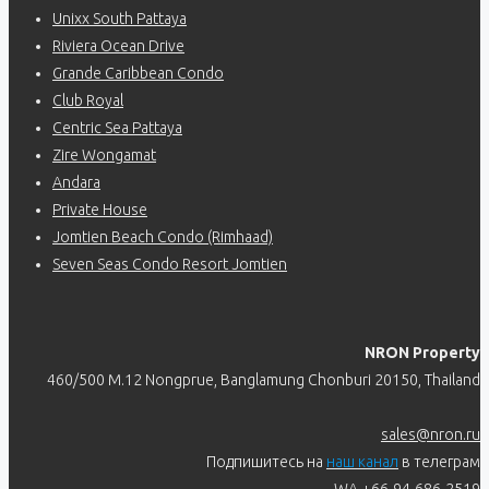
Unixx South Pattaya
Riviera Ocean Drive
Grande Caribbean Condo
Club Royal
Centric Sea Pattaya
Zire Wongamat
Andara
Private House
Jomtien Beach Condo (Rimhaad)
Seven Seas Condo Resort Jomtien
NRON Property
460/500 M.12 Nongprue, Banglamung Chonburi 20150, Thailand
sales@nron.ru
Подпишитесь на
наш канал
в телеграм
WA +66-94-686-2519