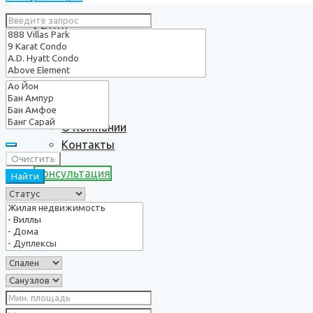
Услуги
О нас
О Компании
Контакты
Очистить
Консультация
Найти