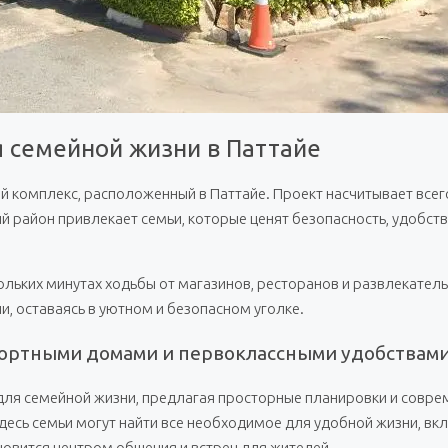
ля семейной жизни в Паттайе
й комплекс, расположенный в Паттайе. Проект насчитывает всего
 район привлекает семьи, которые ценят безопасность, удобств
ольких минутах ходьбы от магазинов, ресторанов и развлекател
, оставаясь в уютном и безопасном уголке.
омфортными домами и первоклассными удобствам
ля семейной жизни, предлагая просторные планировки и совре
 Здесь семьи могут найти все необходимое для удобной жизни, в
новится центром общения и встреч для жителей.