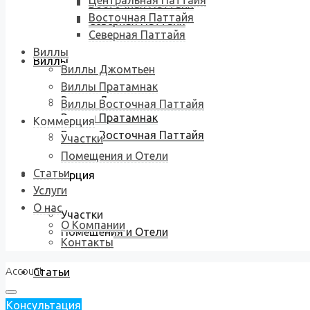
Центральная Паттайя
Восточная Паттайя
Восточная Паттайя
Северная Паттайя
Северная Паттайя
Виллы
Виллы
Виллы Джомтьен
Виллы Пратамнак
Виллы Джомтьен
Виллы Восточная Паттайя
Виллы Пратамнак
Коммерция
Виллы Восточная Паттайя
Участки
Помещения и Отели
Статьи
Коммерция
Услуги
О нас
Участки
О Компании
Помещения и Отели
Контакты
Account
Статьи
Консультация