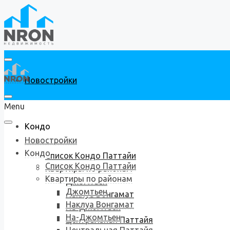
Новостройки
Menu
Кондо
Новостройки
Кондо
Список Кондо Паттайи
Список Кондо Паттайи
Квартиры по районам
Квартиры по районам
Джомтьен
Джомтьен
Наклуа Вонгамат
Наклуа Вонгамат
На-Джомтьен
На-Джомтьен
Центральная Паттайя