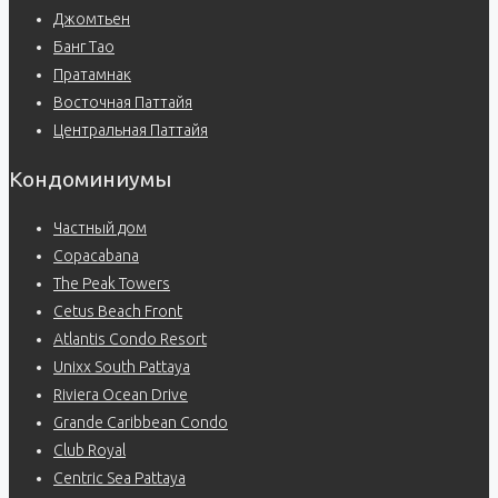
Джомтьен
Банг Тао
Пратамнак
Восточная Паттайя
Центральная Паттайя
Кондоминиумы
Частный дом
Copacabana
The Peak Towers
Cetus Beach Front
Atlantis Condo Resort
Unixx South Pattaya
Riviera Ocean Drive
Grande Caribbean Condo
Club Royal
Centric Sea Pattaya