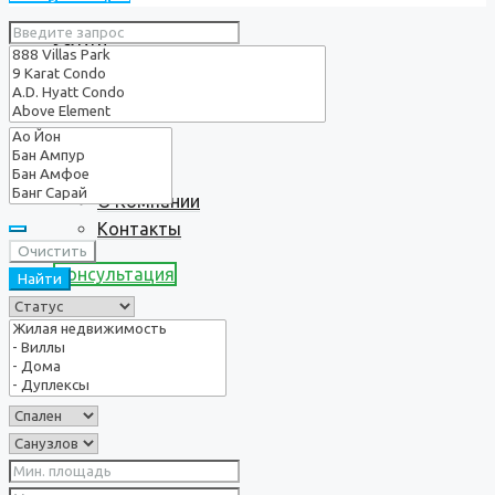
Услуги
О нас
О Компании
Контакты
Очистить
Консультация
Найти