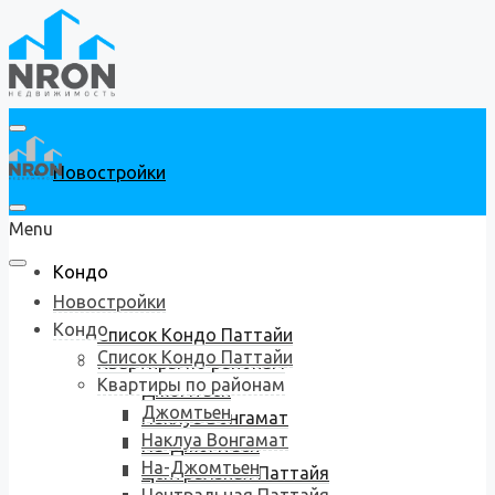
Новостройки
Menu
Кондо
Новостройки
Кондо
Список Кондо Паттайи
Список Кондо Паттайи
Квартиры по районам
Квартиры по районам
Джомтьен
Джомтьен
Наклуа Вонгамат
Наклуа Вонгамат
На-Джомтьен
На-Джомтьен
Центральная Паттайя