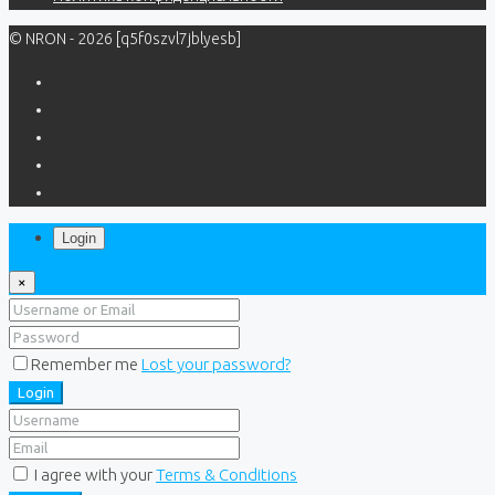
© NRON - 2026 [q5f0szvl7jblyesb]
Login
×
Remember me
Lost your password?
Login
I agree with your
Terms & Conditions