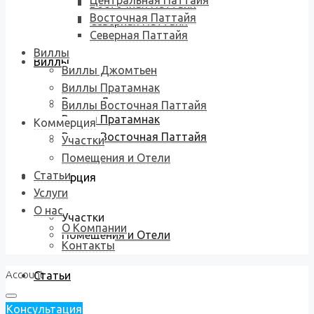
Центральная Паттайя
Восточная Паттайя
Восточная Паттайя
Северная Паттайя
Северная Паттайя
Виллы
Виллы
Виллы Джомтьен
Виллы Пратамнак
Виллы Джомтьен
Виллы Восточная Паттайя
Виллы Пратамнак
Коммерция
Виллы Восточная Паттайя
Участки
Помещения и Отели
Статьи
Коммерция
Услуги
О нас
Участки
О Компании
Помещения и Отели
Контакты
Account
Статьи
Консультация