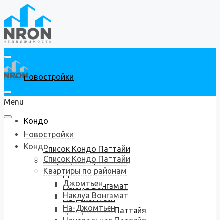
Новостройки
Menu
Кондо
Новостройки
Кондо
Список Кондо Паттайи
Список Кондо Паттайи
Квартиры по районам
Квартиры по районам
Джомтьен
Джомтьен
Наклуа Вонгамат
Наклуа Вонгамат
На-Джомтьен
На-Джомтьен
Центральная Паттайя