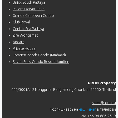
Unixx South Pattaya
Riviera Ocean Drive
Grande Caribbean Condo
Club Royal
Centric Sea Pattaya
Zire Wongamat
Andara
Private House
Jomtien Beach Condo (Rimhaad)
Seven Seas Condo Resort Jomtien
NRON Property
460/500 M.12 Nongprue, Banglamung Chonburi 20150, Thailand
sales@nron.ru
Подпишитесь на
наш канал
в телеграм
WA +66-94-686-2519