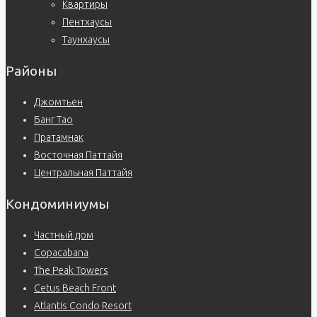
Квартиры
Пентхаусы
Таунхаусы
Районы
Джомтьен
Банг Тао
Пратамнак
Восточная Паттайя
Центральная Паттайя
Кондоминиумы
Частный дом
Copacabana
The Peak Towers
Cetus Beach Front
Atlantis Condo Resort