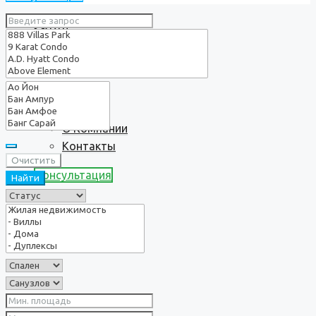
Услуги
О нас
О Компании
Контакты
Очистить
Консультация
Найти