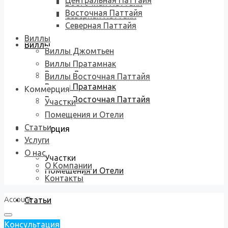
Центральная Паттайя
Восточная Паттайя
Восточная Паттайя
Северная Паттайя
Северная Паттайя
Виллы
Виллы
Виллы Джомтьен
Виллы Пратамнак
Виллы Джомтьен
Виллы Восточная Паттайя
Виллы Пратамнак
Коммерция
Виллы Восточная Паттайя
Участки
Помещения и Отели
Статьи
Коммерция
Услуги
О нас
Участки
О Компании
Помещения и Отели
Контакты
Account
Статьи
Консультация