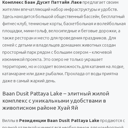
Комплекс Баан Дусит Паттайя Лаке
предлагает своим
жителям впечатляющий набор инфраструктуры и удобств.
Здесь находится большой общественный бассейн, бесплатный
фитнес-клуб, теннисные корты, баскетбольная и волейбольная
площадки, мини-гольф, велосипедные и беговые дорожки, а
также ресторан и место для проведения праздников. Для
семей с детьми и владельцев домашних животных создан
просторный парк рядом с большим озером – ключевой
изюминкой проекта. Это озеро не только украшает
территорию, но и создает возможность для катания на лодке,
катамаране или даже рыбалки. Прохлада от воды приятна
даже в самый жаркий день.
Baan Dusit Pattaya Lake – элитный жилой
комплекс с уникальными удобствами в
живописном районе Хуай Яй
Виллы в
Резиденции Baan Dusit Pattaya Lake
продаются с
полной отделкой и имеют всё необходимое для комфортной