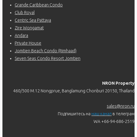
Grande Caribbean Condo
Club Royal
Centric Sea Pattaya
Zire Wongamat
Andara
Private House
Jomtien Beach Condo (Rimhaad)
Seven Seas Condo Resort Jomtien
NRON Property
460/500 M.12 Nongprue, Banglamung Chonburi 20150, Thailand
sales@nron.ru
Подпишитесь на
наш канал
в телеграм
WA +66-94-686-2519