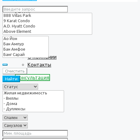
Услуги
О нас
О Компании
Контакты
Очистить
Консультация
Найти