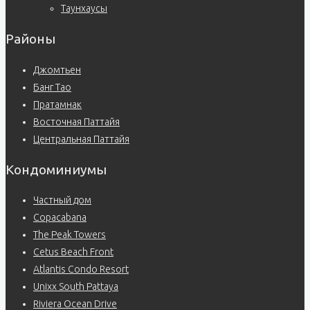
Таунхаусы
Районы
Джомтьен
Банг Тао
Пратамнак
Восточная Паттайя
Центральная Паттайя
Кондоминиумы
Частный дом
Copacabana
The Peak Towers
Cetus Beach Front
Atlantis Condo Resort
Unixx South Pattaya
Riviera Ocean Drive