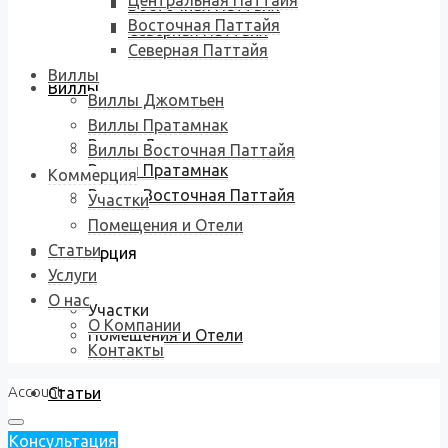
Центральная Паттайя
Восточная Паттайя
Восточная Паттайя
Северная Паттайя
Северная Паттайя
Виллы
Виллы
Виллы Джомтьен
Виллы Пратамнак
Виллы Джомтьен
Виллы Восточная Паттайя
Виллы Пратамнак
Коммерция
Виллы Восточная Паттайя
Участки
Помещения и Отели
Статьи
Коммерция
Услуги
О нас
Участки
О Компании
Помещения и Отели
Контакты
Account
Статьи
Консультация