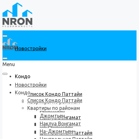
Новостройки
Menu
Кондо
Новостройки
Кондо
Список Кондо Паттайи
Список Кондо Паттайи
Квартиры по районам
Квартиры по районам
Джомтьен
Джомтьен
Наклуа Вонгамат
Наклуа Вонгамат
На-Джомтьен
На-Джомтьен
Центральная Паттайя