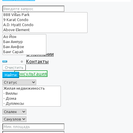
Услуги
О нас
О Компании
Контакты
Очистить
Консультация
Найти