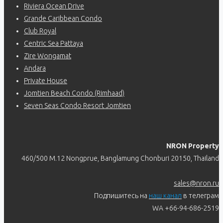
Riviera Ocean Drive
Grande Caribbean Condo
Club Royal
Centric Sea Pattaya
Zire Wongamat
Andara
Private House
Jomtien Beach Condo (Rimhaad)
Seven Seas Condo Resort Jomtien
NRON Property
460/500 M.12 Nongprue, Banglamung Chonburi 20150, Thailand
sales@nron.ru
Подпишитесь на
наш канал
в телеграм
WA +66-94-686-2519