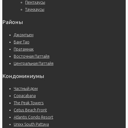
Пентхаусы
Таунхаусы
Районы
Джомтьен
Банг Тао
Пратамнак
Восточная Паттайя
Центральная Паттайя
Кондоминиумы
Частный дом
Copacabana
The Peak Towers
Cetus Beach Front
Atlantis Condo Resort
Unixx South Pattaya