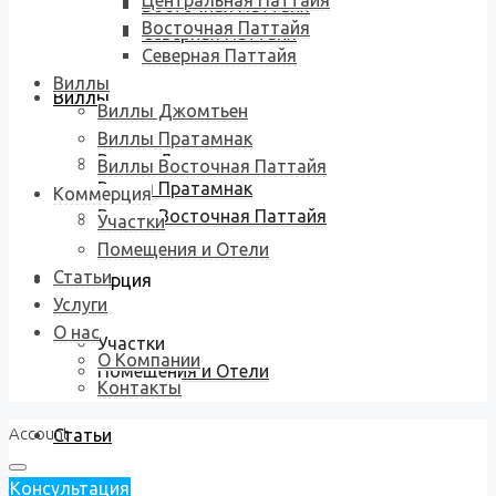
Центральная Паттайя
Восточная Паттайя
Восточная Паттайя
Северная Паттайя
Северная Паттайя
Виллы
Виллы
Виллы Джомтьен
Виллы Пратамнак
Виллы Джомтьен
Виллы Восточная Паттайя
Виллы Пратамнак
Коммерция
Виллы Восточная Паттайя
Участки
Помещения и Отели
Статьи
Коммерция
Услуги
О нас
Участки
О Компании
Помещения и Отели
Контакты
Account
Статьи
Консультация