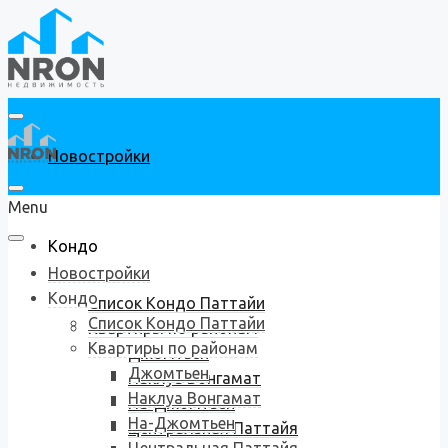
Новостройки
Menu
Кондо
Новостройки
Кондо
Список Кондо Паттайи
Список Кондо Паттайи
Квартиры по районам
Квартиры по районам
Джомтьен
Джомтьен
Наклуа Вонгамат
Наклуа Вонгамат
На-Джомтьен
На-Джомтьен
Центральная Паттайя