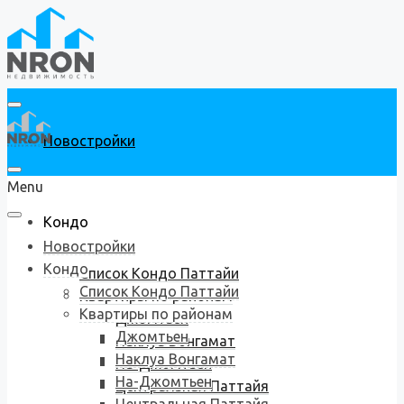
Новостройки
Menu
Кондо
Новостройки
Кондо
Список Кондо Паттайи
Список Кондо Паттайи
Квартиры по районам
Квартиры по районам
Джомтьен
Джомтьен
Наклуа Вонгамат
Наклуа Вонгамат
На-Джомтьен
На-Джомтьен
Центральная Паттайя