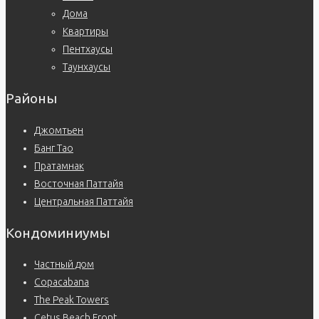
Дома
Квартиры
Пентхаусы
Таунхаусы
Районы
Джомтьен
Банг Тао
Пратамнак
Восточная Паттайя
Центральная Паттайя
Кондоминиумы
Частный дом
Copacabana
The Peak Towers
Cetus Beach Front