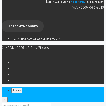
Подпишитесь на
наш канал
в телеграм
WA +66-94-686-2519
Оставить заявку
Политика конфиденциальности
© NRON - 2026 [q5f0szvl7jblyesb]
Login
×