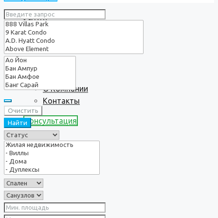
Услуги
О нас
О Компании
Контакты
Очистить
Консультация
Найти