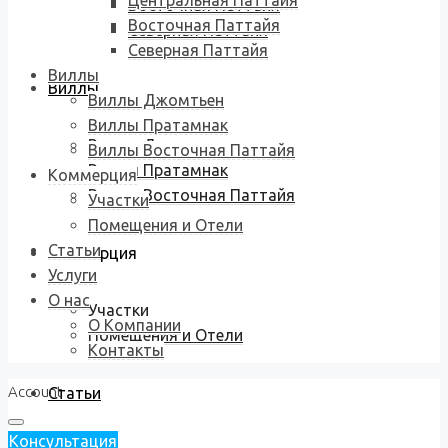
Центральная Паттайя
Восточная Паттайя
Восточная Паттайя
Северная Паттайя
Северная Паттайя
Виллы
Виллы
Виллы Джомтьен
Виллы Пратамнак
Виллы Джомтьен
Виллы Восточная Паттайя
Виллы Пратамнак
Коммерция
Виллы Восточная Паттайя
Участки
Помещения и Отели
Статьи
Коммерция
Услуги
О нас
Участки
О Компании
Помещения и Отели
Контакты
Account
Статьи
Консультация