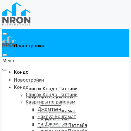
Новостройки
Menu
Кондо
Новостройки
Кондо
Список Кондо Паттайи
Список Кондо Паттайи
Квартиры по районам
Квартиры по районам
Джомтьен
Джомтьен
Наклуа Вонгамат
Наклуа Вонгамат
На-Джомтьен
На-Джомтьен
Центральная Паттайя