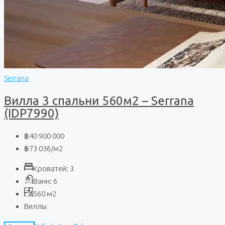
Serrana
Вилла 3 спальни 560м2 – Serrana
(IDP7990)
฿40 900 000
฿73 036
/м2
Кроватей:
3
Ванн:
6
560
м2
Виллы