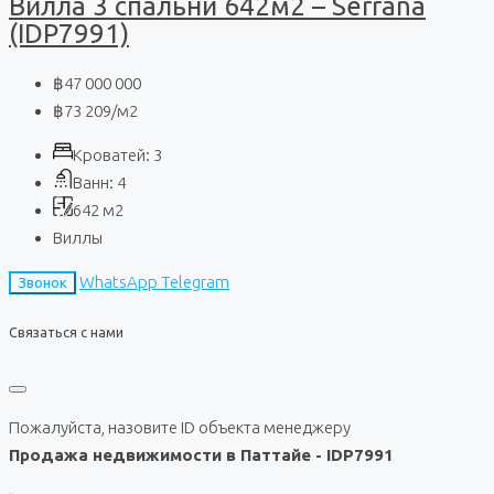
Вилла 3 спальни 642м2 – Serrana
(IDP7991)
฿47 000 000
฿73 209
/м2
Кроватей:
3
Ванн:
4
642
м2
Виллы
WhatsApp
Telegram
Звонок
Связаться с нами
Пожалуйста, назовите ID объекта менеджеру
Продажа недвижимости в Паттайе - IDP7991