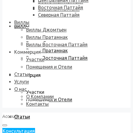
Центральная Паттайя
Восточная Паттайя
Восточная Паттайя
Северная Паттайя
Северная Паттайя
Виллы
Виллы
Виллы Джомтьен
Виллы Пратамнак
Виллы Джомтьен
Виллы Восточная Паттайя
Виллы Пратамнак
Коммерция
Виллы Восточная Паттайя
Участки
Помещения и Отели
Статьи
Коммерция
Услуги
О нас
Участки
О Компании
Помещения и Отели
Контакты
Account
Статьи
Консультация