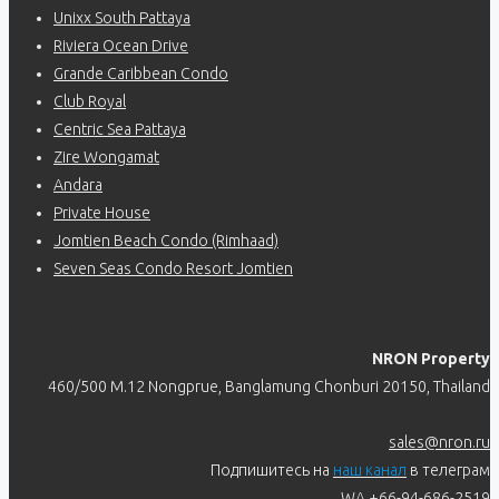
Unixx South Pattaya
Riviera Ocean Drive
Grande Caribbean Condo
Club Royal
Centric Sea Pattaya
Zire Wongamat
Andara
Private House
Jomtien Beach Condo (Rimhaad)
Seven Seas Condo Resort Jomtien
NRON Property
460/500 M.12 Nongprue, Banglamung Chonburi 20150, Thailand
sales@nron.ru
Подпишитесь на
наш канал
в телеграм
WA +66-94-686-2519