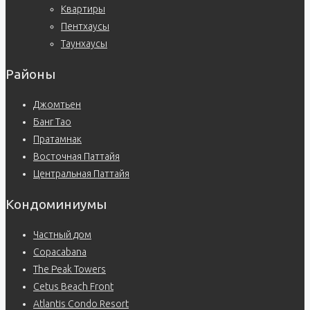
Квартиры
Пентхаусы
Таунхаусы
Районы
Джомтьен
Банг Тао
Пратамнак
Восточная Паттайя
Центральная Паттайя
Кондоминиумы
Частный дом
Copacabana
The Peak Towers
Cetus Beach Front
Atlantis Condo Resort