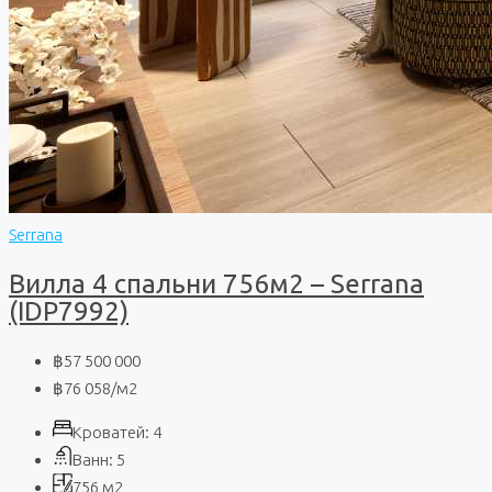
Serrana
Вилла 4 спальни 756м2 – Serrana
(IDP7992)
฿57 500 000
฿76 058
/м2
Кроватей:
4
Ванн:
5
756
м2