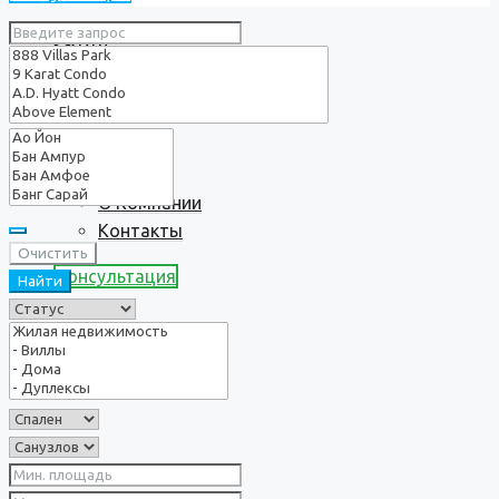
Услуги
О нас
О Компании
Контакты
Очистить
Консультация
Найти