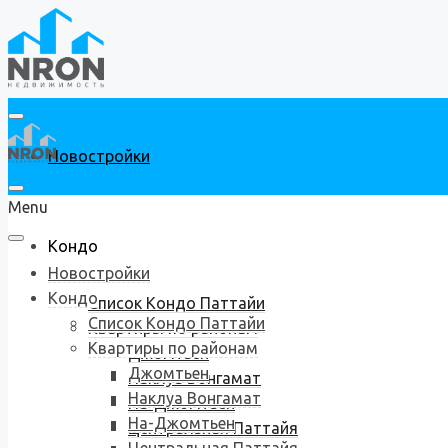
Новостройки
Menu
Кондо
Новостройки
Кондо
Список Кондо Паттайи
Список Кондо Паттайи
Квартиры по районам
Квартиры по районам
Джомтьен
Джомтьен
Наклуа Вонгамат
Наклуа Вонгамат
На-Джомтьен
На-Джомтьен
Центральная Паттайя