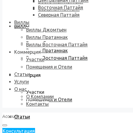
Центральная Паттайя
Восточная Паттайя
Восточная Паттайя
Северная Паттайя
Северная Паттайя
Виллы
Виллы
Виллы Джомтьен
Виллы Пратамнак
Виллы Джомтьен
Виллы Восточная Паттайя
Виллы Пратамнак
Коммерция
Виллы Восточная Паттайя
Участки
Помещения и Отели
Статьи
Коммерция
Услуги
О нас
Участки
О Компании
Помещения и Отели
Контакты
Account
Статьи
Консультация