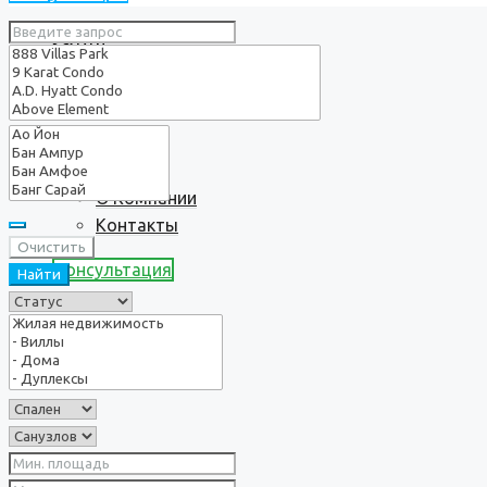
Услуги
О нас
О Компании
Контакты
Очистить
Консультация
Найти