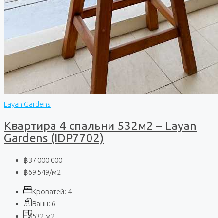
Layan Gardens
Квартира 4 спальни 532м2 – Layan
Gardens (IDP7702)
฿37 000 000
฿69 549
/м2
Кроватей:
4
Ванн:
6
532
м2