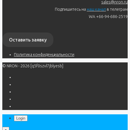
sales@nron.ru
Подпишитесь на
наш канал
в телеграм
WA +66-94-686-2519
Оставить заявку
Политика конфиденциальности
© NRON - 2026 [q5f0szvl7jblyesb]
Login
×