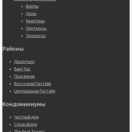
Виллы
Дома
Квартиры
Пентхаусы
Таунхаусы
Районы
Джомтьен
Банг Тао
Пратамнак
Восточная Паттайя
Центральная Паттайя
Кондоминиумы
Частный дом
Copacabana
The Peak Towers