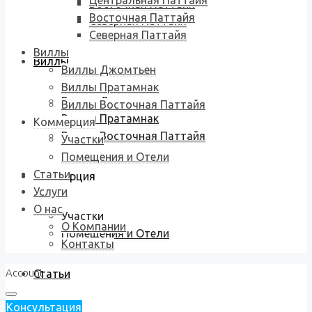
Центральная Паттайя
Восточная Паттайя
Восточная Паттайя
Северная Паттайя
Северная Паттайя
Виллы
Виллы
Виллы Джомтьен
Виллы Пратамнак
Виллы Джомтьен
Виллы Восточная Паттайя
Виллы Пратамнак
Коммерция
Виллы Восточная Паттайя
Участки
Помещения и Отели
Статьи
Коммерция
Услуги
О нас
Участки
О Компании
Помещения и Отели
Контакты
Account
Статьи
Консультация