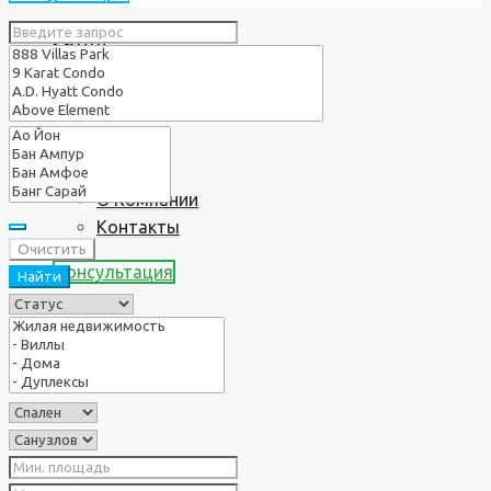
Услуги
О нас
О Компании
Контакты
Очистить
Консультация
Найти