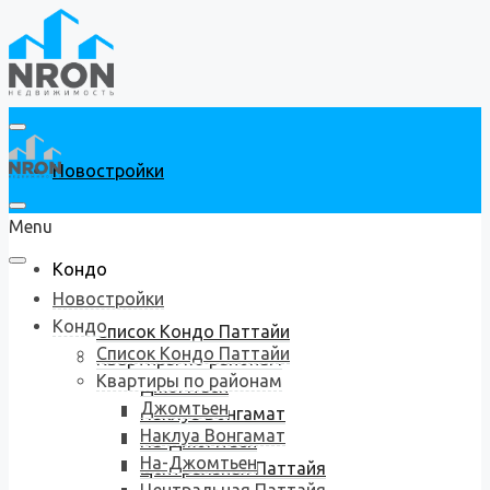
Новостройки
Menu
Кондо
Новостройки
Кондо
Список Кондо Паттайи
Список Кондо Паттайи
Квартиры по районам
Квартиры по районам
Джомтьен
Джомтьен
Наклуа Вонгамат
Наклуа Вонгамат
На-Джомтьен
На-Джомтьен
Центральная Паттайя