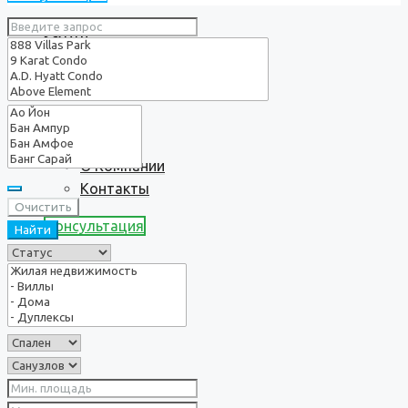
Услуги
О нас
О Компании
Контакты
Очистить
Консультация
Найти