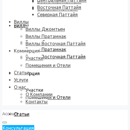
Центральная Паттайя
Восточная Паттайя
Восточная Паттайя
Северная Паттайя
Северная Паттайя
Виллы
Виллы
Виллы Джомтьен
Виллы Пратамнак
Виллы Джомтьен
Виллы Восточная Паттайя
Виллы Пратамнак
Коммерция
Виллы Восточная Паттайя
Участки
Помещения и Отели
Статьи
Коммерция
Услуги
О нас
Участки
О Компании
Помещения и Отели
Контакты
Account
Статьи
Консультация