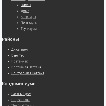
Виллы
Дома
Квартиры
Пентхаусы
Таунхаусы
Районы
Джомтьен
Банг Тао
Пратамнак
Восточная Паттайя
Центральная Паттайя
Кондоминиумы
Частный дом
Copacabana
The Peak Towers