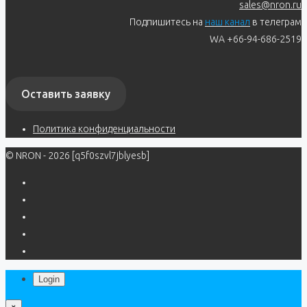
sales@nron.ru
Подпишитесь на
наш канал
в телеграм
WA +66-94-686-2519
Оставить заявку
Политика конфиденциальности
© NRON - 2026 [q5f0szvl7jblyesb]
Login
×