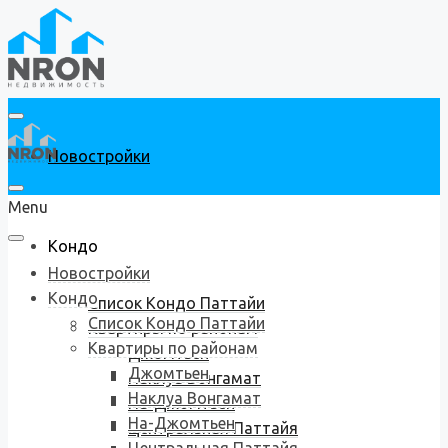
Новостройки
Menu
Кондо
Новостройки
Кондо
Список Кондо Паттайи
Список Кондо Паттайи
Квартиры по районам
Квартиры по районам
Джомтьен
Джомтьен
Наклуа Вонгамат
Наклуа Вонгамат
На-Джомтьен
На-Джомтьен
Центральная Паттайя