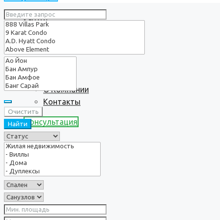
Услуги
О нас
О Компании
Контакты
Очистить
Консультация
Найти