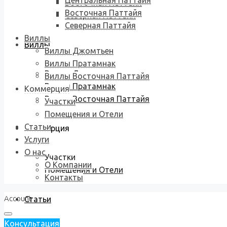
Центральная Паттайя
Восточная Паттайя
Восточная Паттайя
Северная Паттайя
Северная Паттайя
Виллы
Виллы
Виллы Джомтьен
Виллы Пратамнак
Виллы Джомтьен
Виллы Восточная Паттайя
Виллы Пратамнак
Коммерция
Виллы Восточная Паттайя
Участки
Помещения и Отели
Статьи
Коммерция
Услуги
О нас
Участки
О Компании
Помещения и Отели
Контакты
Account
Статьи
Консультация