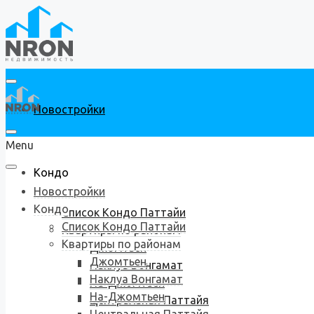
Новостройки
Menu
Кондо
Новостройки
Кондо
Список Кондо Паттайи
Список Кондо Паттайи
Квартиры по районам
Квартиры по районам
Джомтьен
Джомтьен
Наклуа Вонгамат
Наклуа Вонгамат
На-Джомтьен
На-Джомтьен
Центральная Паттайя