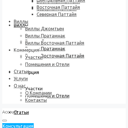
Центральная Паттайя
Восточная Паттайя
Восточная Паттайя
Северная Паттайя
Северная Паттайя
Виллы
Виллы
Виллы Джомтьен
Виллы Пратамнак
Виллы Джомтьен
Виллы Восточная Паттайя
Виллы Пратамнак
Коммерция
Виллы Восточная Паттайя
Участки
Помещения и Отели
Статьи
Коммерция
Услуги
О нас
Участки
О Компании
Помещения и Отели
Контакты
Account
Статьи
Консультация