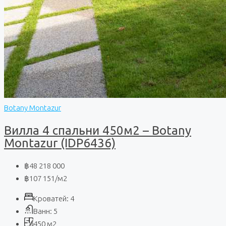
Botany Montazur
Вилла 4 спальни 450м2 – Botany
Montazur (IDP6436)
฿48 218 000
฿107 151
/м2
Кроватей:
4
Ванн:
5
450
м2