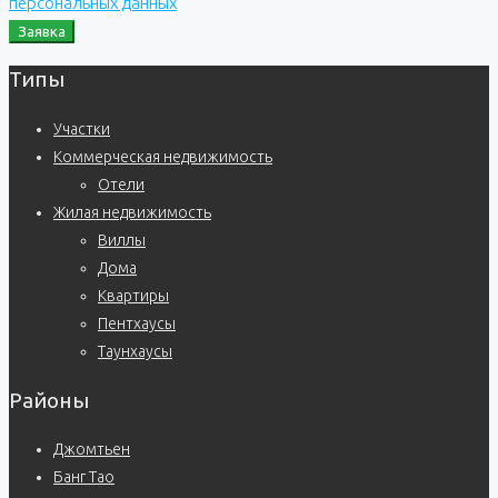
персональных данных
Заявка
Типы
Участки
Коммерческая недвижимость
Отели
Жилая недвижимость
Виллы
Дома
Квартиры
Пентхаусы
Таунхаусы
Районы
Джомтьен
Банг Тао