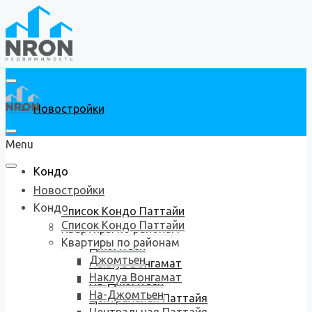
Новостройки
Menu
Кондо
Новостройки
Кондо
Список Кондо Паттайи
Список Кондо Паттайи
Квартиры по районам
Квартиры по районам
Джомтьен
Джомтьен
Наклуа Вонгамат
Наклуа Вонгамат
На-Джомтьен
На-Джомтьен
Центральная Паттайя