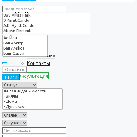
Услуги
О нас
О Компании
Контакты
Очистить
Консультация
Найти