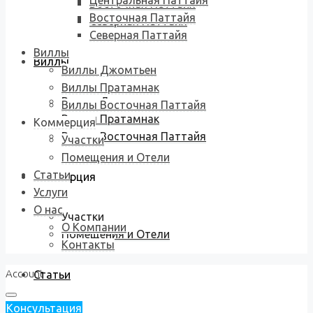
Центральная Паттайя
Восточная Паттайя
Восточная Паттайя
Северная Паттайя
Северная Паттайя
Виллы
Виллы
Виллы Джомтьен
Виллы Пратамнак
Виллы Джомтьен
Виллы Восточная Паттайя
Виллы Пратамнак
Коммерция
Виллы Восточная Паттайя
Участки
Помещения и Отели
Статьи
Коммерция
Услуги
О нас
Участки
О Компании
Помещения и Отели
Контакты
Account
Статьи
Консультация