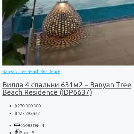
Banyan Tree Beach Residence
Вилла 4 спальни 631м2 – Banyan Tree
Beach Residence (IDP6637)
฿270 000 000
฿427 892
/м2
Кроватей:
4
Ванн:
5