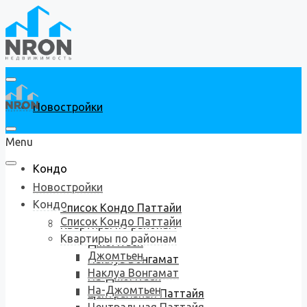
Новостройки
Menu
Кондо
Новостройки
Кондо
Список Кондо Паттайи
Список Кондо Паттайи
Квартиры по районам
Квартиры по районам
Джомтьен
Джомтьен
Наклуа Вонгамат
Наклуа Вонгамат
На-Джомтьен
На-Джомтьен
Центральная Паттайя