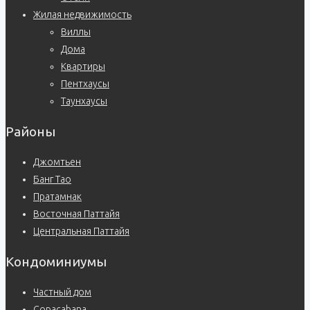
Жилая недвижимость
Виллы
Дома
Квартиры
Пентхаусы
Таунхаусы
Районы
Джомтьен
Банг Тао
Пратамнак
Восточная Паттайя
Центральная Паттайя
Кондоминиумы
Частный дом
Copacabana