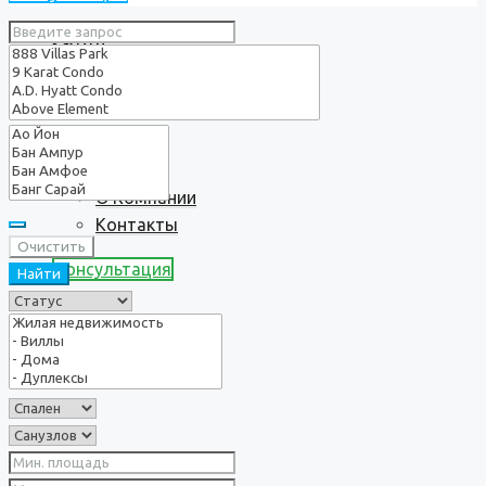
Услуги
О нас
О Компании
Контакты
Очистить
Консультация
Найти