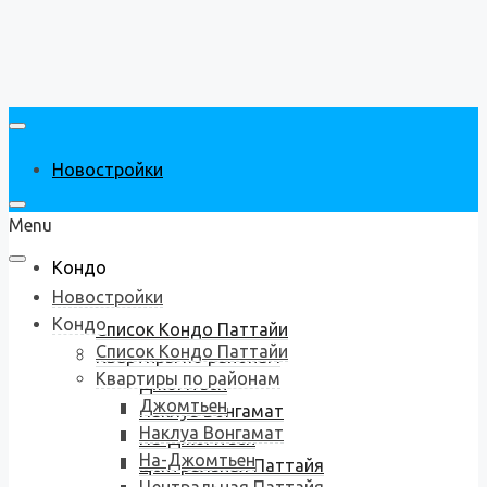
Новостройки
Menu
Кондо
Новостройки
Кондо
Список Кондо Паттайи
Список Кондо Паттайи
Квартиры по районам
Квартиры по районам
Джомтьен
Джомтьен
Наклуа Вонгамат
Наклуа Вонгамат
На-Джомтьен
На-Джомтьен
Центральная Паттайя