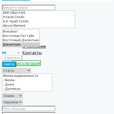
Услуги
О нас
О Компании
Контакты
Очистить
Консультация
Найти