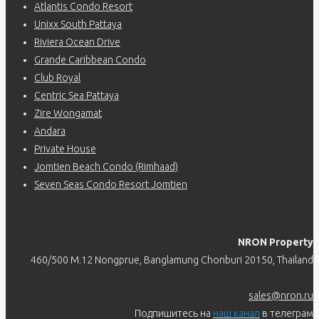
Atlantis Condo Resort
Unixx South Pattaya
Riviera Ocean Drive
Grande Caribbean Condo
Club Royal
Centric Sea Pattaya
Zire Wongamat
Andara
Private House
Jomtien Beach Condo (Rimhaad)
Seven Seas Condo Resort Jomtien
NRON Property
460/500 M.12 Nongprue, Banglamung Chonburi 20150, Thailand
sales@nron.ru
Подпишитесь на
наш канал
в телеграм