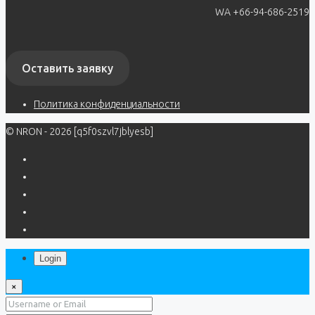
WA +66-94-686-2519
Оставить заявку
Политика конфиденциальности
© NRON - 2026 [q5f0szvl7jblyesb]
Login
×