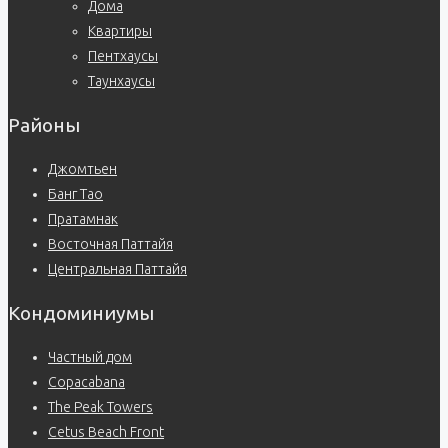
Дома
Квартиры
Пентхаусы
Таунхаусы
Районы
Джомтьен
Банг Тао
Пратамнак
Восточная Паттайя
Центральная Паттайя
Кондоминиумы
Частный дом
Copacabana
The Peak Towers
Cetus Beach Front