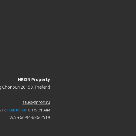
NRON Property
 Chonburi 20150, Thailand
sales@nron.ru
ь на
наш канал
в телеграм
WA +66-94-686-2519