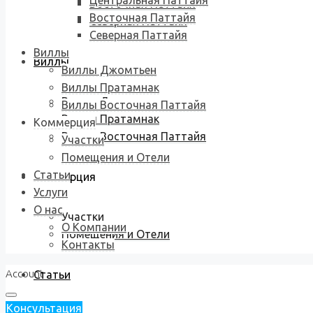
Центральная Паттайя
Восточная Паттайя
Восточная Паттайя
Северная Паттайя
Северная Паттайя
Виллы
Виллы
Виллы Джомтьен
Виллы Пратамнак
Виллы Джомтьен
Виллы Восточная Паттайя
Виллы Пратамнак
Коммерция
Виллы Восточная Паттайя
Участки
Помещения и Отели
Статьи
Коммерция
Услуги
О нас
Участки
О Компании
Помещения и Отели
Контакты
Account
Статьи
Консультация