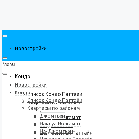
Новостройки
Menu
Кондо
Новостройки
Кондо
Список Кондо Паттайи
Список Кондо Паттайи
Квартиры по районам
Квартиры по районам
Джомтьен
Джомтьен
Наклуа Вонгамат
Наклуа Вонгамат
На-Джомтьен
На-Джомтьен
Центральная Паттайя