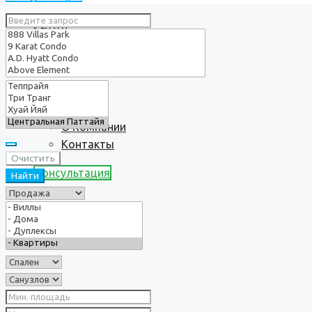
Услуги
О нас
О Компании
Контакты
Очистить
Консультация
Найти