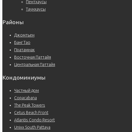
Пентхаусы
Таунхаусы
Районы
Джомтьен
Банг Тао
Пратамнак
Восточная Паттайя
Центральная Паттайя
Кондоминиумы
Частный дом
Copacabana
The Peak Towers
Cetus Beach Front
Atlantis Condo Resort
Unixx South Pattaya