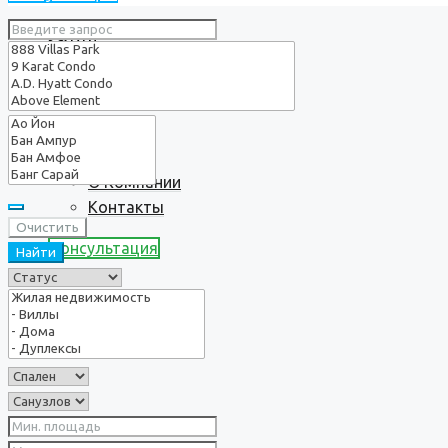
Услуги
О нас
О Компании
Контакты
Очистить
Консультация
Найти