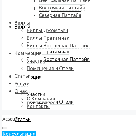
Центральная Паттайя
Восточная Паттайя
Восточная Паттайя
Северная Паттайя
Северная Паттайя
Виллы
Виллы
Виллы Джомтьен
Виллы Пратамнак
Виллы Джомтьен
Виллы Восточная Паттайя
Виллы Пратамнак
Коммерция
Виллы Восточная Паттайя
Участки
Помещения и Отели
Статьи
Коммерция
Услуги
О нас
Участки
О Компании
Помещения и Отели
Контакты
Account
Статьи
Консультация