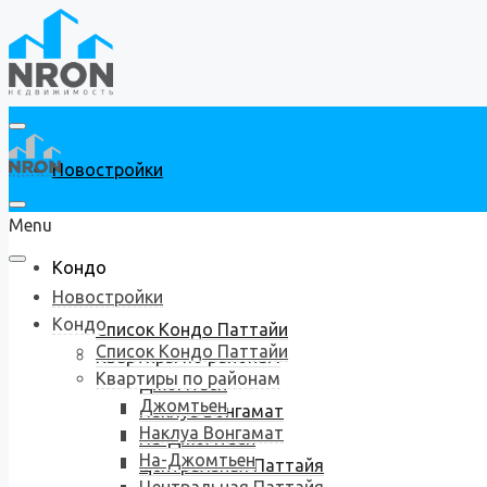
Новостройки
Menu
Кондо
Новостройки
Кондо
Список Кондо Паттайи
Список Кондо Паттайи
Квартиры по районам
Квартиры по районам
Джомтьен
Джомтьен
Наклуа Вонгамат
Наклуа Вонгамат
На-Джомтьен
На-Джомтьен
Центральная Паттайя