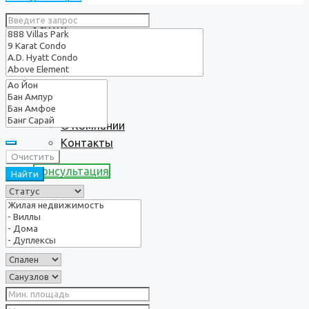
Услуги
О нас
О Компании
Контакты
Очистить
Консультация
Найти