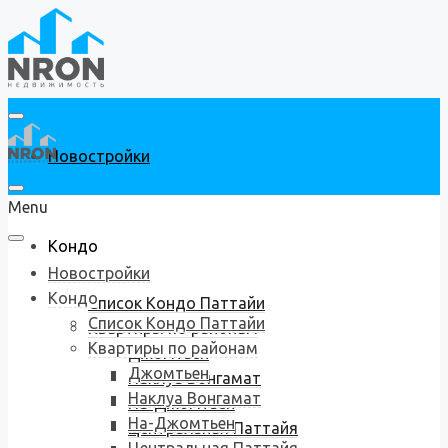
Новостройки
Menu
Кондо
Новостройки
Кондо
Список Кондо Паттайи
Список Кондо Паттайи
Квартиры по районам
Квартиры по районам
Джомтьен
Джомтьен
Наклуа Вонгамат
Наклуа Вонгамат
На-Джомтьен
На-Джомтьен
Центральная Паттайя