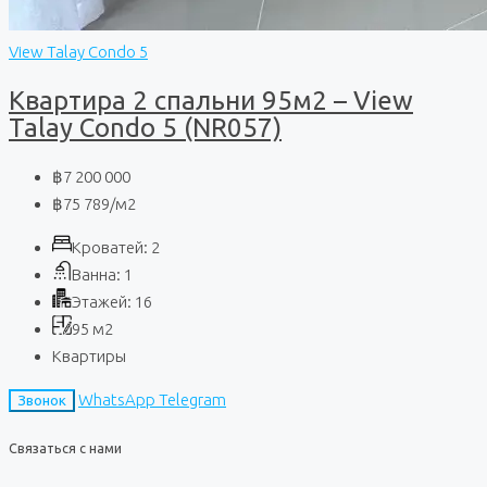
View Talay Condo 5
Квартира 2 спальни 95м2 – View
Talay Condo 5 (NR057)
฿7 200 000
฿75 789
/м2
Кроватей:
2
Ванна:
1
Этажей:
16
95
м2
Квартиры
WhatsApp
Telegram
Звонок
Связаться с нами