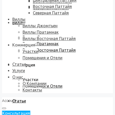
Центральная Паттайя
Восточная Паттайя
Восточная Паттайя
Северная Паттайя
Северная Паттайя
Виллы
Виллы
Виллы Джомтьен
Виллы Пратамнак
Виллы Джомтьен
Виллы Восточная Паттайя
Виллы Пратамнак
Коммерция
Виллы Восточная Паттайя
Участки
Помещения и Отели
Статьи
Коммерция
Услуги
О нас
Участки
О Компании
Помещения и Отели
Контакты
Account
Статьи
Консультация