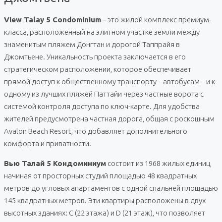
View Talay 5 Condominium
– это жилой комплекс премиум-
класса, расположенный на элитном участке земли между
знаменитым пляжем Донгтан и дорогой Таппрайя в
Джомтьене. Уникальность проекта заключается в его
стратегическом расположении, которое обеспечивает
прямой доступ к общественному транспорту – автобусам – и к
одному из лучших пляжей Паттайи через частные ворота с
системой контроля доступа по ключ-карте. Для удобства
жителей предусмотрена частная дорога, общая с роскошным
Avalon Beach Resort, что добавляет дополнительного
комфорта и приватности.
Вью Талай 5 Кондоминиум
состоит из 1968 жилых единиц,
начиная от просторных студий площадью 48 квадратных
метров до угловых апартаментов с одной спальней площадью
145 квадратных метров. Эти квартиры расположены в двух
высотных зданиях: C (22 этажа) и D (21 этаж), что позволяет