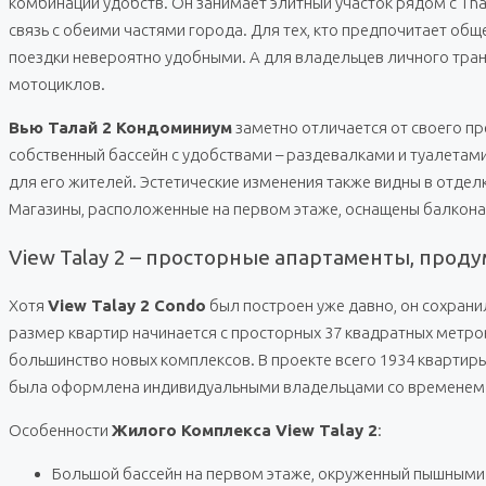
комбинации удобств. Он занимает элитный участок рядом с Th
связь с обеими частями города. Для тех, кто предпочитает об
поездки невероятно удобными. А для владельцев личного тран
мотоциклов.
Вью Талай 2 Кондоминиум
заметно отличается от своего пр
собственный бассейн с удобствами – раздевалками и туалетами
для его жителей. Эстетические изменения также видны в отде
Магазины, расположенные на первом этаже, оснащены балконам
View Talay 2 – просторные апартаменты, прод
Хотя
View Talay 2 Condo
был построен уже давно, он сохрани
размер квартир начинается с просторных 37 квадратных метро
большинство новых комплексов. В проекте всего 1934 квартиры,
была оформлена индивидуальными владельцами со временем
Особенности
Жилого Комплекса View Talay 2
:
Большой бассейн на первом этаже, окруженный пышным