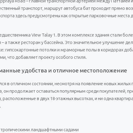
appraya Road – главной транспортной артерией между Паттайей
щественный транспорт, маршрут автобуса бат проходит прямо во
спорта здесь предусмотрены как открытые парковочные места д
едшественника View Talay 1. В этом комплексе здания стали бол
 – а также ресторан у бассейна. Это значительное улучшение д
лке: гипсокартонные потолки и мраморные полы в коридорах до
и, что добавляет проекту особого стиля.
уманные удобства и отличное местоположение
лся в отличном состоянии, несмотря на появление новых жилых п
в, он продолжает оставаться популярным среди покупателей, п
 расположенные в двух 18-этажных высотках, и ни одна квартира
.
и тропическими ландшафтными садами