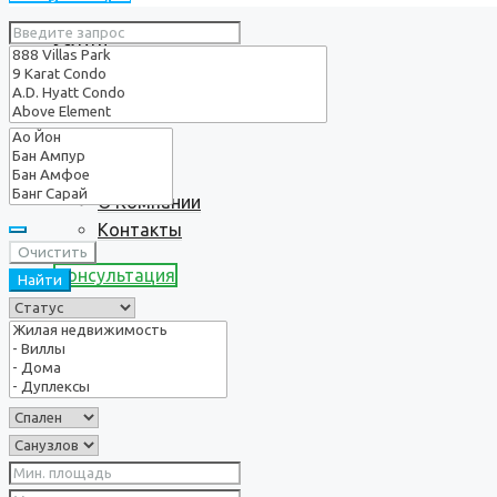
Услуги
О нас
О Компании
Контакты
Очистить
Консультация
Найти