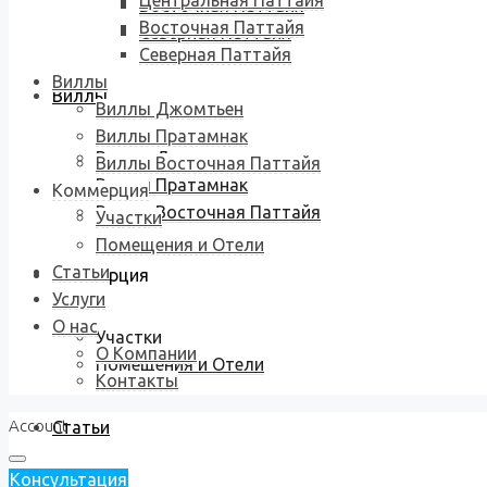
Центральная Паттайя
Восточная Паттайя
Восточная Паттайя
Северная Паттайя
Северная Паттайя
Виллы
Виллы
Виллы Джомтьен
Виллы Пратамнак
Виллы Джомтьен
Виллы Восточная Паттайя
Виллы Пратамнак
Коммерция
Виллы Восточная Паттайя
Участки
Помещения и Отели
Статьи
Коммерция
Услуги
О нас
Участки
О Компании
Помещения и Отели
Контакты
Account
Статьи
Консультация