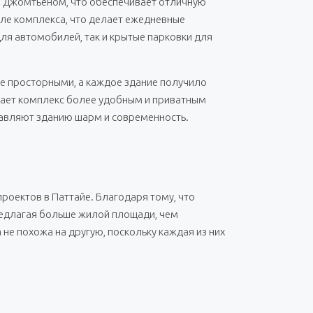
 и Джомтьеном, что обеспечивает отличную
зле комплекса, что делает ежедневные
ля автомобилей, так и крытые парковки для
ее просторными, а каждое здание получило
елает комплекс более удобным и приватным
бавляют зданию шарм и современность.
роектов в Паттайе. Благодаря тому, что
редлагая больше жилой площади, чем
 не похожа на другую, поскольку каждая из них