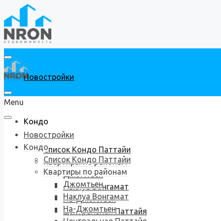
Новостройки
Menu
Кондо
Новостройки
Кондо
Список Кондо Паттайи
Список Кондо Паттайи
Квартиры по районам
Квартиры по районам
Джомтьен
Джомтьен
Наклуа Вонгамат
Наклуа Вонгамат
На-Джомтьен
На-Джомтьен
Центральная Паттайя