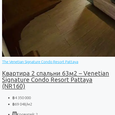
The Venetian Signature Condo Resort Pattaya
Квартира 2 спальни 63м2 – Venetian
Signature Condo Resort Pattaya
(NR160)
฿4 350 000
฿69 048
/м2
Кроватей:
2