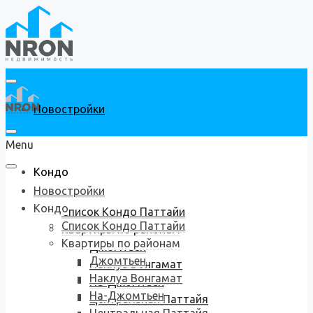
Новостройки
Menu
Кондо
Новостройки
Кондо
Список Кондо Паттайи
Список Кондо Паттайи
Квартиры по районам
Квартиры по районам
Джомтьен
Джомтьен
Наклуа Вонгамат
Наклуа Вонгамат
На-Джомтьен
На-Джомтьен
Центральная Паттайя