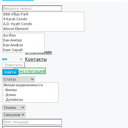
Услуги
О нас
О Компании
Контакты
Очистить
Консультация
Найти