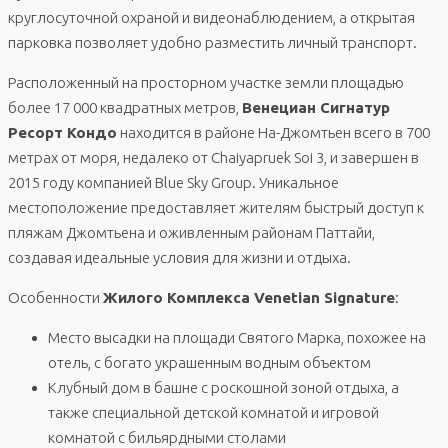
круглосуточной охраной и видеонаблюдением, а открытая
парковка позволяет удобно разместить личный транспорт.
Расположенный на просторном участке земли площадью
более 17 000 квадратных метров,
Венециан Сигнатур
Ресорт Кондо
находится в районе На-Джомтьен всего в 700
метрах от моря, недалеко от Chaiyapruek Soi 3, и завершен в
2015 году компанией Blue Sky Group. Уникальное
местоположение предоставляет жителям быстрый доступ к
пляжам Джомтьена и оживленным районам Паттайи,
создавая идеальные условия для жизни и отдыха.
Особенности
Жилого Комплекса Venetian Signature
:
Место высадки на площади Святого Марка, похожее на
отель, с богато украшенным водным объектом
Клубный дом в башне с роскошной зоной отдыха, а
также специальной детской комнатой и игровой
комнатой с бильярдными столами