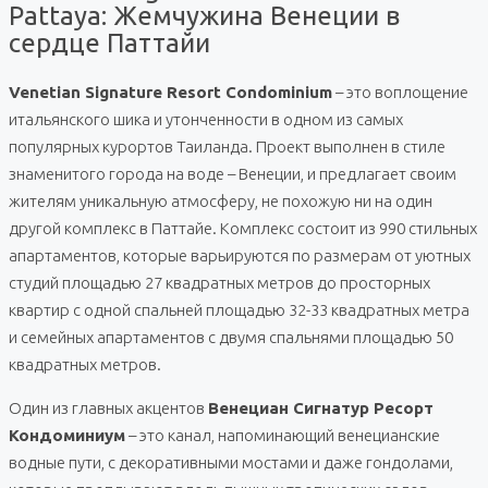
Pattaya: Жемчужина Венеции в
сердце Паттайи
Venetian Signature Resort Condominium
– это воплощение
итальянского шика и утонченности в одном из самых
популярных курортов Таиланда. Проект выполнен в стиле
знаменитого города на воде – Венеции, и предлагает своим
жителям уникальную атмосферу, не похожую ни на один
другой комплекс в Паттайе. Комплекс состоит из 990 стильных
апартаментов, которые варьируются по размерам от уютных
студий площадью 27 квадратных метров до просторных
квартир с одной спальней площадью 32-33 квадратных метра
и семейных апартаментов с двумя спальнями площадью 50
квадратных метров.
Один из главных акцентов
Венециан Сигнатур Ресорт
Кондоминиум
– это канал, напоминающий венецианские
водные пути, с декоративными мостами и даже гондолами,