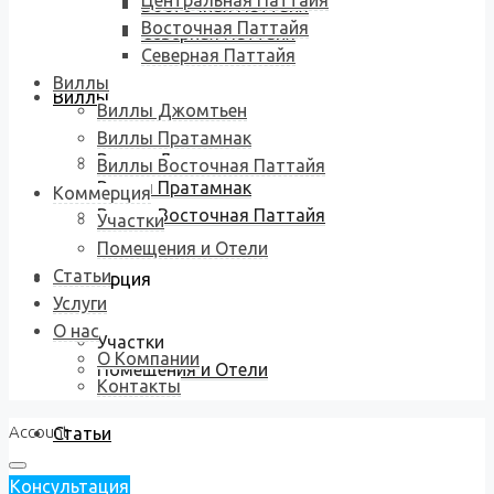
Центральная Паттайя
Восточная Паттайя
Восточная Паттайя
Северная Паттайя
Северная Паттайя
Виллы
Виллы
Виллы Джомтьен
Виллы Пратамнак
Виллы Джомтьен
Виллы Восточная Паттайя
Виллы Пратамнак
Коммерция
Виллы Восточная Паттайя
Участки
Помещения и Отели
Статьи
Коммерция
Услуги
О нас
Участки
О Компании
Помещения и Отели
Контакты
Account
Статьи
Консультация