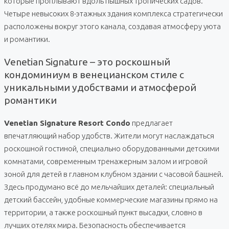
которые проплывают вдоль пышных тропических садов.
Четыре невысоких 8-этажных здания комплекса стратегически
расположены вокруг этого канала, создавая атмосферу уюта
и романтики.
Venetian Signature – это роскошный
кондоминиум в венецианском стиле с
уникальными удобствами и атмосферой
романтики
Venetian Signature Resort Condo
предлагает
впечатляющий набор удобств. Жители могут наслаждаться
роскошной гостиной, специально оборудованными детскими
комнатами, современным тренажерным залом и игровой
зоной для детей в главном клубном здании с часовой башней.
Здесь продумано всё до мельчайших деталей: специальный
детский бассейн, удобные коммерческие магазины прямо на
территории, а также роскошный пункт высадки, словно в
лучших отелях мира. Безопасность обеспечивается